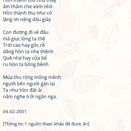
Hồn thành thu như mây
âm thầm che xóm nhỏ
Hồn thành thu như cỏ
lặng im nâng dấu giày
Con đường đi về đâu
mà giục lòng ta thế
Trời cao hay gốc rễ
dâng hồn ta nhẹ thênh
Quê nhà hay cửa bể
ru hồn ta bồng bềnh
Mùa thu rộng mông mênh
người bên người gần lại
Ta như hòn đất ải
nằm nghe trời ngân nga.
04-02-2001
[Thông tin 1 nguồn tham khảo đã được ẩn]