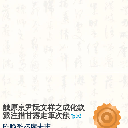
餞
原
京
尹
阮
文
祥
之
成
化
欽
派
注
措
甘
露
走
筆
次
韻
昨
晚
離
杯
席
未
班
，