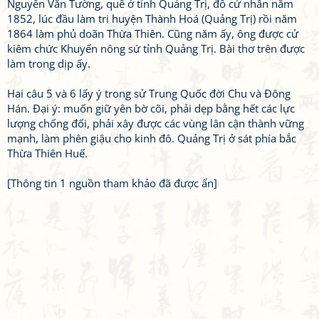
Nguyễn Văn Tường, quê ở tỉnh Quảng Trị, đỗ cử nhân năm
1852, lúc đầu làm tri huyện Thành Hoá (Quảng Trị) rồi năm
1864 làm phủ doãn Thừa Thiên. Cũng năm ấy, ông được cử
kiêm chức Khuyến nông sứ tỉnh Quảng Trị. Bài thơ trên được
làm trong dịp ấy.
Hai câu 5 và 6 lấy ý trong sử Trung Quốc đời Chu và Đông
Hán. Đại ý: muốn giữ yên bờ cõi, phải dẹp bằng hết các lực
lượng chống đối, phải xây được các vùng lân cận thành vững
mạnh, làm phên giậu cho kinh đô. Quảng Trị ở sát phía bắc
Thừa Thiên Huế.
[Thông tin 1 nguồn tham khảo đã được ẩn]