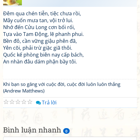
Đêm qua chén tiễn, tiệc chưa rồi,
Mây cuốn mưa tan, vội trở lui.
Nhớ đến Cửu Long cơn bối rối,
Tựa vào Tam Động, lẽ phanh phui.
Bền đô, cần vững giậu phên đã,
Yên cõi, phải trừ giặc giã thôi.
Quốc kế phòng biên nay cấp bách,
An nhàn đâu dám phận bầy tôi.
Khi bạn so găng với cuộc đời, cuộc đời luôn luôn thắng
(Andrew Matthews)
☆
☆
☆
☆
☆
Trả lời
Bình luận nhanh
0