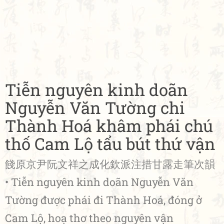
Tiễn nguyên kinh doãn
Nguyễn Văn Tường chi
Thành Hoá khâm phái chú
thố Cam Lộ tẩu bút thứ vận
餞原京尹阮文祥之成化欽派注措甘露走筆次韻
• Tiễn nguyên kinh doãn Nguyễn Văn
Tường được phái đi Thành Hoá, đóng ở
Cam Lộ, hoạ thơ theo nguyên vận