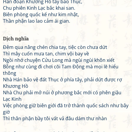
Hán đoạn Khương Hồ tây bảo Thục,
Chu phiên Kinh Lạc bắc khai san.
Biên phòng quốc kế như kim nhật,
Thần phận lao lao cảm ái gian.
Dịch nghĩa
Đêm qua nâng chén chia tay, tiệc còn chưa dứt
Thì mây cuốn mưa tan, chim vội bay về
Ngồi nhớ chuyện Cửu Long mà ngùi ngùi khôn xiết
Bỗng như cùng đi chơi cõi Tam Động mà mọi lẽ hiểu
thông
Nhà Hán bảo vệ đất Thục ở phía tây, phải dứt được rợ
Khương Hồ
Nhà Chu phải mở núi ở phương bắc mới có phên giậu
Lạc Kinh
Việc phòng giữ biên giới đã trở thành quốc sách như bây
giờ
Thì thân phận bầy tôi vất vả đâu dám thư nhàn