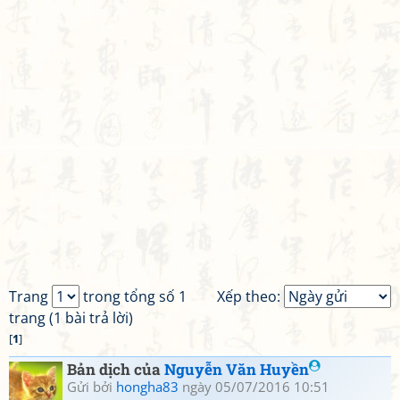
Trang
trong tổng số 1
Xếp theo:
trang (1 bài trả lời)
[
1
]
Bản dịch của
Nguyễn Văn Huyền
Gửi bởi
hongha83
ngày 05/07/2016 10:51