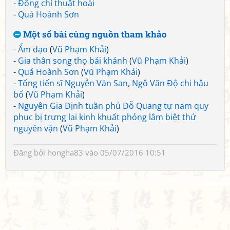
-
Đông chí thuật hoài
-
Quá Hoành Sơn
Một số bài cùng nguồn tham khảo
-
Ẩm đạo
(
Vũ Phạm Khải
)
-
Gia thân song thọ bái khánh
(
Vũ Phạm Khải
)
-
Quá Hoành Sơn
(
Vũ Phạm Khải
)
-
Tống tiến sĩ Nguyễn Văn San, Ngô Văn Độ chi hậu
bổ
(
Vũ Phạm Khải
)
-
Nguyên Gia Định tuần phủ Đỗ Quang tự nam quy
phục bị trưng lai kinh khuất phỏng lâm biệt thứ
nguyên vận
(
Vũ Phạm Khải
)
Đăng bởi
hongha83
vào 05/07/2016 10:51