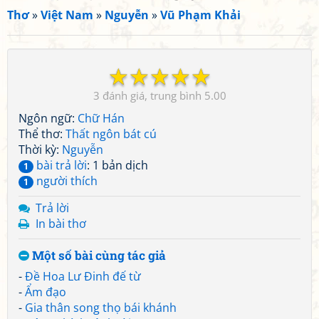
Thơ
»
Việt Nam
»
Nguyễn
»
Vũ Phạm Khải
☆
☆
☆
☆
☆
3
5.00
Ngôn ngữ:
Chữ Hán
Thể thơ:
Thất ngôn bát cú
Thời kỳ:
Nguyễn
bài trả lời
: 1 bản dịch
1
người thích
1
Trả lời
In bài thơ
Một số bài cùng tác giả
-
Đề Hoa Lư Đinh đế từ
-
Ẩm đạo
-
Gia thân song thọ bái khánh