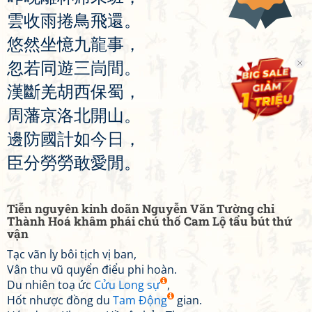
雲
收
雨
捲
鳥
飛
還
。
悠
然
坐
憶
九
龍
事
，
忽
若
同
遊
三
峝
間
。
漢
斷
羌
胡
西
保
蜀
，
周
藩
京
洛
北
開
山
。
邊
防
國
計
如
今
日
，
臣
分
勞
勞
敢
愛
閒
。
Tiễn nguyên kinh doãn Nguyễn Văn Tường chi
Thành Hoá khâm phái chú thố Cam Lộ tẩu bút thứ
vận
Tạc vãn ly bôi tịch vị ban,
Vân thu vũ quyển điểu phi hoàn.
Du nhiên toạ ức
Cửu Long sự
,
Hốt nhược đồng du
Tam Động
gian.