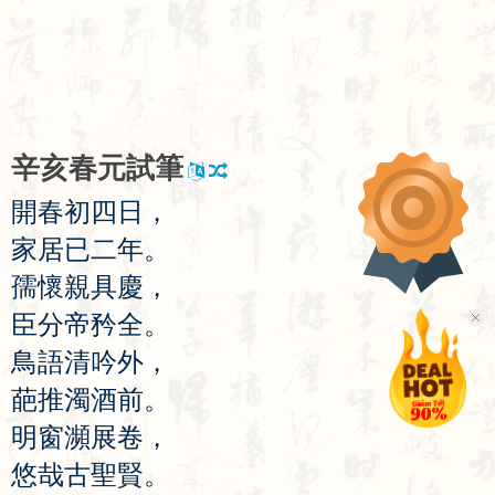
辛
亥
春
元
試
筆
開
春
初
四
日
，
家
居
已
二
年
。
孺
懷
親
具
慶
，
臣
分
帝
矜
全
。
鳥
語
清
吟
外
，
葩
推
濁
酒
前
。
明
窗
瀕
展
卷
，
悠
哉
古
聖
賢
。