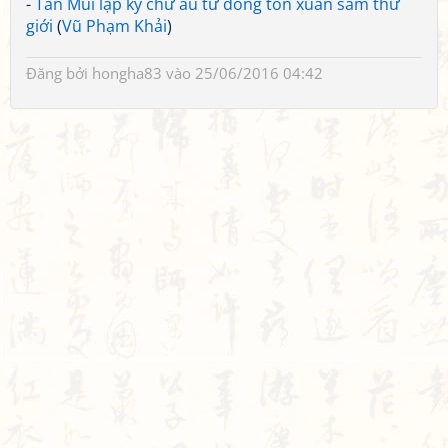
-
Tân Mùi lạp ký chư ấu tử đồng tôn xuân sam thư
giới
(
Vũ Phạm Khải
)
Đăng bởi
hongha83
vào 25/06/2016 04:42