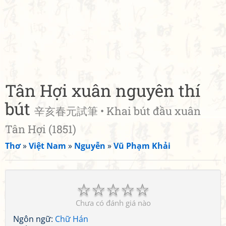
Tân Hợi xuân nguyên thí
bút
辛亥春元試筆 • Khai bút đầu xuân
Tân Hợi (1851)
Thơ
»
Việt Nam
»
Nguyễn
»
Vũ Phạm Khải
☆
☆
☆
☆
☆
Chưa có đánh giá nào
Ngôn ngữ:
Chữ Hán