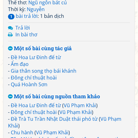
Thể thơ:
Ngũ ngôn bát cú
Thời kỳ:
Nguyễn
bài trả lời
: 1 bản dịch
1
Trả lời
In bài thơ
Một số bài cùng tác giả
-
Đề Hoa Lư Đinh đế từ
-
Ẩm đạo
-
Gia thân song thọ bái khánh
-
Đông chí thuật hoài
-
Quá Hoành Sơn
Một số bài cùng nguồn tham khảo
-
Đề Hoa Lư Đinh đế từ
(
Vũ Phạm Khải
)
-
Đông chí thuật hoài
(
Vũ Phạm Khải
)
-
Đề Trà Tu Trần Nhật Duật thái phó từ
(
Vũ Phạm
Khải
)
-
Chu hành
(
Vũ Phạm Khải
)