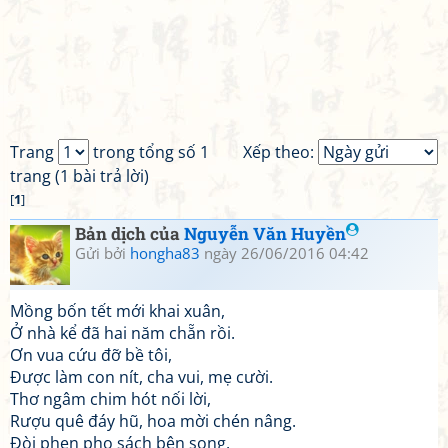
Trang
trong tổng số 1
Xếp theo:
trang (1 bài trả lời)
[
1
]
Bản dịch của
Nguyễn Văn Huyền
Gửi bởi
hongha83
ngày 26/06/2016 04:42
Mồng bốn tết mới khai xuân,
Ở nhà kể đã hai năm chẵn rồi.
Ơn vua cứu đỡ bề tôi,
Được làm con nít, cha vui, mẹ cười.
Thơ ngâm chim hót nối lời,
Rượu quê đáy hũ, hoa mời chén nâng.
Đòi phen pho sách bên song,