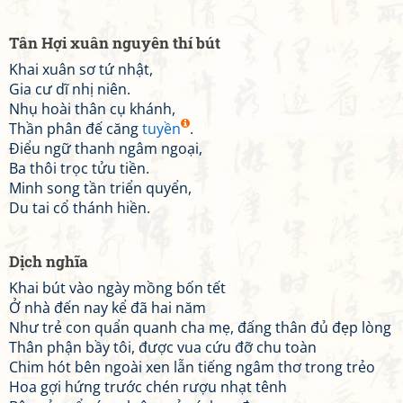
Tân Hợi xuân nguyên thí bút
Khai xuân sơ tứ nhật,
Gia cư dĩ nhị niên.
Nhụ hoài thân cụ khánh,
Thần phân đế căng
tuyền
.
Điểu ngữ thanh ngâm ngoại,
Ba thôi trọc tửu tiền.
Minh song tần triển quyển,
Du tai cổ thánh hiền.
Dịch nghĩa
Khai bút vào ngày mồng bốn tết
Ở nhà đến nay kể đã hai năm
Như trẻ con quẩn quanh cha mẹ, đấng thân đủ đẹp lòng
Thân phận bầy tôi, được vua cứu đỡ chu toàn
Chim hót bên ngoài xen lẫn tiếng ngâm thơ trong trẻo
Hoa gợi hứng trước chén rượu nhạt tênh