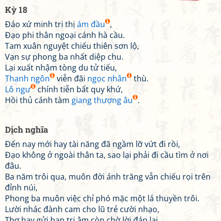
Kỳ 18
Đáo xứ minh tri thị
ám đầu
,
Đạo phi thân ngoại cánh hà cầu.
Tam xuân nguyệt chiếu thiên sơn lộ,
Vạn sự phong ba nhất diệp chu.
Lại xuất nhậm tòng du tử tiếu,
Thanh ngôn
viễn đãi
ngọc nhân
thù.
Lô ngư
chính tiễn bất quy khứ,
Hồi thủ cánh tàm
giang thượng âu
.
Dịch nghĩa
Đến nay mới hay tài năng đã ngầm lỡ vứt đi rồi,
Đạo không ở ngoài thân ta, sao lại phải đi cầu tìm ở nơi
đâu.
Ba năm trôi qua, muôn đời ánh trăng vẫn chiếu rọi trên
đỉnh núi,
Phong ba muôn việc chỉ phó mặc một lá thuyền trôi.
Lười nhác đành cam cho lũ trẻ cười nhạo,
Thơ hay gửi bạn tri âm còn chờ lời đáp lại.