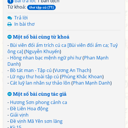
bài trả lời
: 1 bản dịch
1
Từ khoá:
thơ tập cú (71)
Trả lời
In bài thơ
Một số bài cùng từ khoá
-
Bùi viên đối ẩm trích cú ca [Bùi viên đối ẩm ca; Tuý
ông ca]
(
Nguyễn Khuyến
)
-
Hồng nhan bạc mệnh ngữ phi hư
(
Phan Mạnh
Danh
)
-
Bồ tát man - Tập cú
(
Vương An Thạch
)
-
Lữ ngụ thư hoài tập cú
(
Phùng Khắc Khoan
)
-
Cát luỹ lan nhân sự thảo lôn
(
Phan Mạnh Danh
)
Một số bài cùng tác giả
-
Hương Sơn phong cảnh ca
-
Đề Liên Hoa động
-
Giải vịnh
-
Đề vịnh Mã Yên sơn lăng
-
Kỳ 15