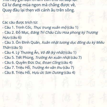
Cá lư đang mùa ngon mà chẳng được về,
Quay đầu lại thẹn với cánh âu trên sông.
Các câu được trích từ:
- Câu 1. Trịnh Cốc,
Thục trung xuân mộ
(câu 1)
- Câu 2. Đỗ Mục,
Đăng Trì Châu Cửu Hoa phong ký Trương
Hựu
(câu 6)
- Câu 3. Ôn Đình Quân,
Xuân nhật tương dục đông du ký Miêu
Thân
(câu 5)
- Câu 4. Lý Thương Ẩn,
Vô đề (kỳ nhất)
(câu 1)
- Câu 5. Tiết Phùng,
Trường An xuân nhật
(câu 7)
- Câu 6. Quyền Đức Dư,
Đoan Công
(câu 4)
- Câu 7. Triệu Hỗ,
Trường An vãn thu
(câu 7)
- Câu 8. Triệu Hỗ,
Hựu ức Sơn Dương
(câu 4)