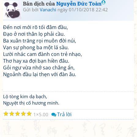
Bản dịch của
Nguyễn Đức Toàn
Gửi bởi
Vanachi
ngày 01/10/2018 22:42
Đến nơi mới rõ tối đâm đầu,
Đạo ở nơi thân lọ phải cầu.
Ba xuân trăng rọi muôn đời núi,
Vạn sự phong ba một lá sầu.
Lười nhác cam đành con trẻ nhạo,
Thơ hay xa đợi bạn hiền đâu.
Gỏi ngư vừa nhớ sao chẳng ẩn,
Ngoảnh đầu lại thẹn với đàn âu.
Lộ tòng kim dạ bạch,
Nguyệt thị cố hương minh.
☆
☆
☆
☆
☆
Trả lời
1
5.00