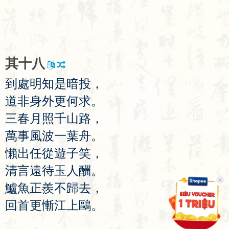
其
十
八
到
處
明
知
是
暗
投
，
道
非
身
外
更
何
求
。
三
春
月
照
千
山
路
，
萬
事
風
波
一
葉
舟
。
懶
出
任
從
遊
子
笑
，
清
言
遠
待
玉
人
酬
。
鱸
魚
正
羨
不
歸
去
，
回
首
更
慚
江
上
鷗
。