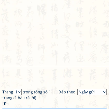
Trang
trong tổng số 1
Xếp theo:
trang (1 bài trả lời)
[
1
]