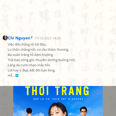
Chi Nguyen
17/12/2021 14:20
Việc đời chẳng rõ tới đâu.

Lo thân chẳng nổi, cơ cầu thảm thương.

Ba xuân trăng tỏ dặm trường.

Trải bao sóng gió, thuyền dường buông trôi.

Lãng du cười nhạo mấy hồi.

Lời hay ý đẹp, kết đôi bạn lòng.

Hễ… 