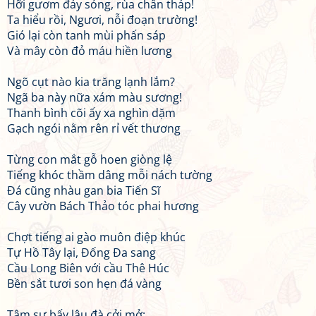
Hỡi gươm đáy sóng, rùa chân tháp!
Ta hiểu rồi, Ngươi, nỗi đoạn trường!
Gió lại còn tanh mùi phấn sáp
Và mây còn đỏ máu hiền lương
Ngõ cụt nào kia trăng lạnh lắm?
Ngã ba này nữa xám màu sương!
Thanh bình cõi ấy xa nghìn dặm
Gạch ngói nằm rên rỉ vết thương
Từng con mắt gỗ hoen giòng lệ
Tiếng khóc thầm dâng mỗi nách tường
Đá cũng nhàu gan bia Tiến Sĩ
Cây vườn Bách Thảo tóc phai hương
Chợt tiếng ai gào muôn điệp khúc
Tự Hồ Tây lại, Đống Đa sang
Cầu Long Biên với cầu Thê Húc
Bền sắt tươi son hẹn đá vàng
Tâm sự bấy lâu đà cởi mở: