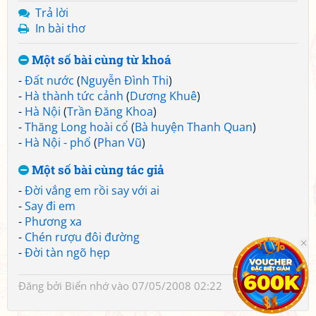
Trả lời
In bài thơ
Một số bài cùng từ khoá
-
Đất nước
(
Nguyễn Đình Thi
)
-
Hà thành tức cảnh
(
Dương Khuê
)
-
Hà Nội
(
Trần Đăng Khoa
)
-
Thăng Long hoài cổ
(
Bà huyện Thanh Quan
)
-
Hà Nội - phố
(
Phan Vũ
)
Một số bài cùng tác giả
-
Đời vắng em rồi say với ai
-
Say đi em
-
Phương xa
-
Chén rượu đôi đường
-
Đời tàn ngõ hẹp
Đăng bởi
Biển nhớ
vào 07/05/2008 02:22