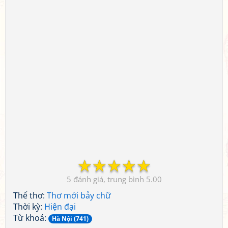
☆
☆
☆
☆
☆
5
5.00
Thể thơ:
Thơ mới bảy chữ
Thời kỳ:
Hiện đại
Từ khoá:
Hà Nội (741)