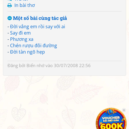
In bài thơ
Một số bài cùng tác giả
-
Đời vắng em rồi say với ai
-
Say đi em
-
Phương xa
-
Chén rượu đôi đường
-
Đời tàn ngõ hẹp
Đăng bởi
Biển nhớ
vào 30/07/2008 22:56