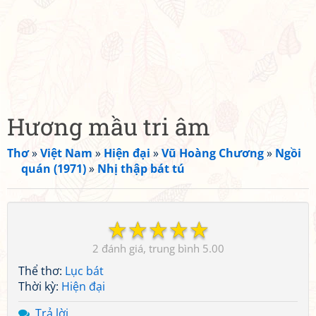
Hương mầu tri âm
Thơ
»
Việt Nam
»
Hiện đại
»
Vũ Hoàng Chương
»
Ngồi
quán (1971)
»
Nhị thập bát tú
☆
☆
☆
☆
☆
2
5.00
Thể thơ:
Lục bát
Thời kỳ:
Hiện đại
Trả lời