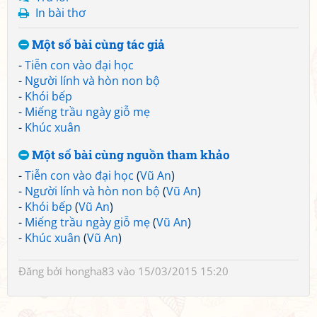
In bài thơ
Một số bài cùng tác giả
-
Tiễn con vào đại học
-
Người lính và hòn non bộ
-
Khói bếp
-
Miếng trầu ngày giỗ mẹ
-
Khúc xuân
Một số bài cùng nguồn tham khảo
-
Tiễn con vào đại học
(
Vũ An
)
-
Người lính và hòn non bộ
(
Vũ An
)
-
Khói bếp
(
Vũ An
)
-
Miếng trầu ngày giỗ mẹ
(
Vũ An
)
-
Khúc xuân
(
Vũ An
)
Đăng bởi
hongha83
vào 15/03/2015 15:20