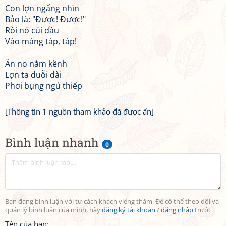
Con lợn ngẩng nhìn
Bảo là: "Được! Được!"
Rồi nó cúi đầu
Vào máng táp, táp!
Ăn no nằm kềnh
Lợn ta duỗi dài
Phơi bụng ngủ thiếp
[Thông tin 1 nguồn tham khảo đã được ẩn]
Bình luận nhanh
0
Bạn đang bình luận với tư cách khách viếng thăm. Để có thể theo dõi và
quản lý bình luận của mình, hãy
đăng ký tài khoản
/
đăng nhập
trước.
Tên của bạn: