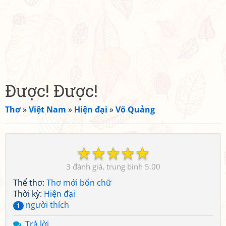
Được! Được!
Thơ
»
Việt Nam
»
Hiện đại
»
Võ Quảng
☆
☆
☆
☆
☆
3
5.00
Thể thơ:
Thơ mới bốn chữ
Thời kỳ:
Hiện đại
người thích
1
Trả lời