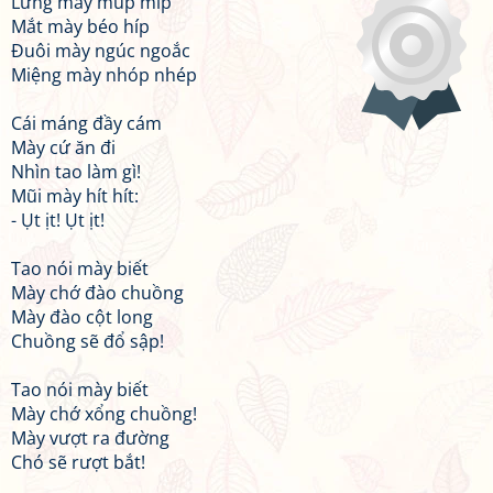
Lưng mày múp míp
Mắt mày béo híp
Đuôi mày ngúc ngoắc
Miệng mày nhóp nhép
Cái máng đầy cám
Mày cứ ăn đi
Nhìn tao làm gì!
Mũi mày hít hít:
- Ụt ịt! Ụt ịt!
Tao nói mày biết
Mày chớ đào chuồng
Mày đào cột long
Chuồng sẽ đổ sập!
Tao nói mày biết
Mày chớ xổng chuồng!
Mày vượt ra đường
Chó sẽ rượt bắt!