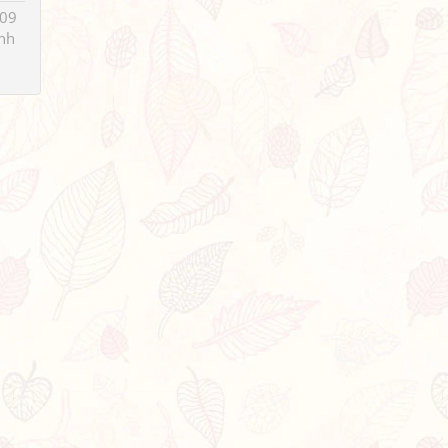
009
̣nh