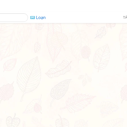
Loạn
TÁ