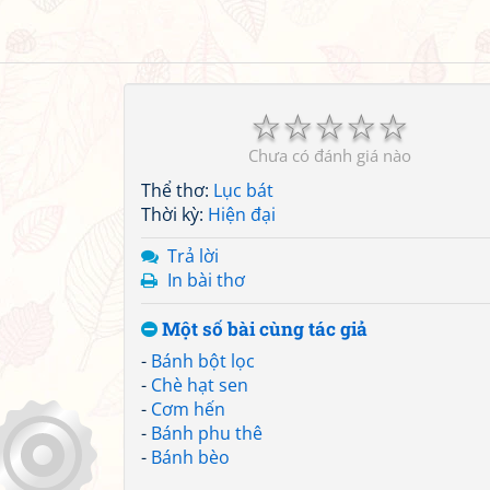
☆
☆
☆
☆
☆
Chưa có đánh giá nào
Thể thơ:
Lục bát
Thời kỳ:
Hiện đại
Trả lời
In bài thơ
Một số bài cùng tác giả
-
Bánh bột lọc
-
Chè hạt sen
-
Cơm hến
-
Bánh phu thê
-
Bánh bèo