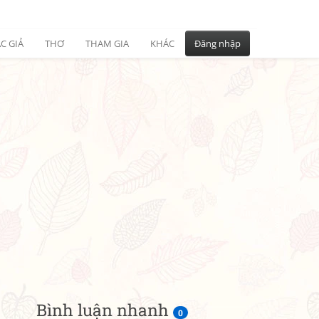
C GIẢ
THƠ
THAM GIA
KHÁC
Đăng nhập
Bình luận nhanh
0