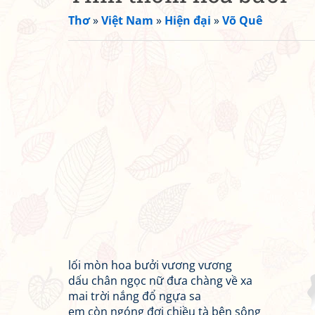
Thơ
»
Việt Nam
»
Hiện đại
»
Võ Quê
lối mòn hoa bưởi vương vương
dấu chân ngọc nữ đưa chàng về xa
mai trời nắng đổ ngựa sa
em còn ngóng đợi chiều tà bên sông