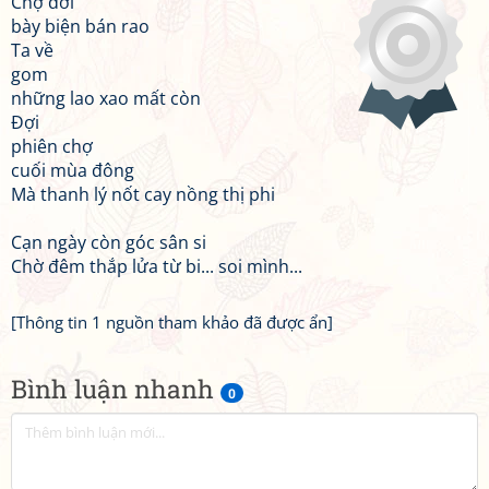
Chợ đời
bày biện bán rao
Ta về
gom
những lao xao mất còn
Đợi
phiên chợ
cuối mùa đông
Mà thanh lý nốt cay nồng thị phi
Cạn ngày còn góc sân si
Chờ đêm thắp lửa từ bi... soi mình...
[Thông tin 1 nguồn tham khảo đã được ẩn]
Bình luận nhanh
0