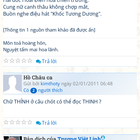
Hai dốc Hoài Điền hoá chiến trường.
Cung nữ canh thâu không chợp mắt,
Buồn nghe điệu hát "Khốc Tương Dương".
[Thông tin 1 nguồn tham khảo đã được ẩn]
Môn toả hoàng hôn,
Nguyệt tẩm mai hoa lãnh.
☆
☆
☆
☆
☆
Trả lời
Hồ Châu ca
Gửi bởi
kimthoty
ngày 02/01/2011 06:48
Có
người thích
2
Chữ THÍNH ở câu chót có thể đọc THINH ?
☆
☆
☆
☆
☆
Trả lời
Bản dịch của
Trương Việt Linh