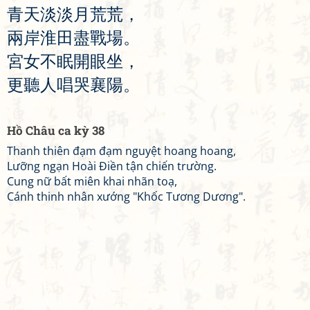
青
天
淡
淡
月
荒
荒
，
兩
岸
淮
田
盡
戰
場
。
宮
女
不
眠
開
眼
坐
，
更
聽
人
唱
哭
襄
陽
。
Hồ Châu ca kỳ 38
Thanh thiên đạm đạm nguyệt hoang hoang,
Lưỡng ngạn Hoài Điền tận chiến trường.
Cung nữ bất miên khai nhãn toạ,
Cánh thinh nhân xướng "Khốc Tương Dương".