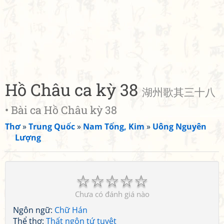
Hồ Châu ca kỳ 38
湖州歌其三十八
• Bài ca Hồ Châu kỳ 38
Thơ
»
Trung Quốc
»
Nam Tống, Kim
»
Uông Nguyên
Lượng
☆
☆
☆
☆
☆
Chưa có đánh giá nào
Ngôn ngữ:
Chữ Hán
Thể thơ:
Thất ngôn tứ tuyệt