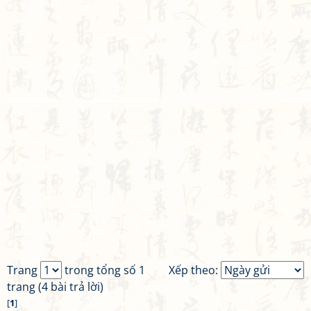
Trang
trong tổng số 1
Xếp theo:
trang (4 bài trả lời)
[
1
]