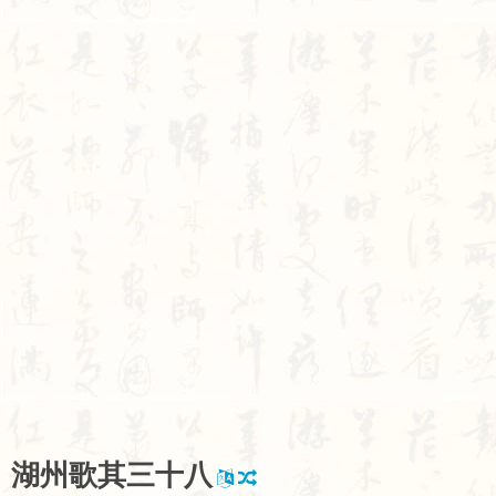
湖
州
歌
其
三
十
八