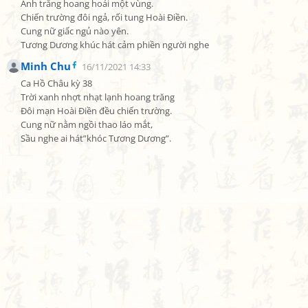
Ánh trăng hoang hoải một vùng.

Chiến trường đôi ngả, rối tung Hoài Điền.

Cung nữ giấc ngủ nào yên.

Tương Dương khúc hát cảm phiền người nghe
Minh Chu
16/11/2021 14:33
Ca Hồ Châu kỳ 38

Trời xanh nhợt nhạt lạnh hoang trăng

Đôi mạn Hoài Điền đều chiến trường.

Cung nữ nằm ngồi thao láo mắt,

Sầu nghe ai hát”khóc Tương Dương”.