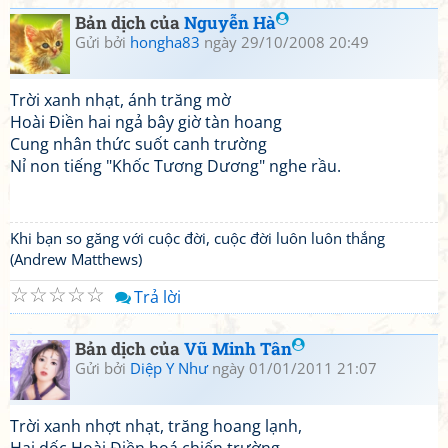
Bản dịch của
Nguyễn Hà
Gửi bởi
hongha83
ngày 29/10/2008 20:49
Trời xanh nhạt, ánh trăng mờ
Hoài Điền hai ngả bây giờ tàn hoang
Cung nhân thức suốt canh trường
Nỉ non tiếng "Khốc Tương Dương" nghe rầu.
Khi bạn so găng với cuộc đời, cuộc đời luôn luôn thắng
(Andrew Matthews)
☆
☆
☆
☆
☆
Trả lời
Bản dịch của
Vũ Minh Tân
Gửi bởi
Diệp Y Như
ngày 01/01/2011 21:07
Trời xanh nhợt nhạt, trăng hoang lạnh,