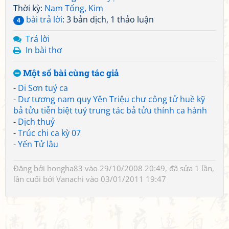
Thời kỳ:
Nam Tống, Kim
bài trả lời
: 3 bản dịch, 1 thảo luận
4
Trả lời
In bài thơ
Một số bài cùng tác giả
-
Di Sơn tuý ca
-
Dư tương nam quy Yên Triệu chư công tử huề kỹ
bả tửu tiễn biệt tuý trung tác bả tửu thính ca hành
-
Dịch thuỷ
-
Trúc chi ca kỳ 07
-
Yến Tử lâu
Đăng bởi
hongha83
vào 29/10/2008 20:49, đã sửa 1 lần,
lần cuối bởi
Vanachi
vào 03/01/2011 19:47