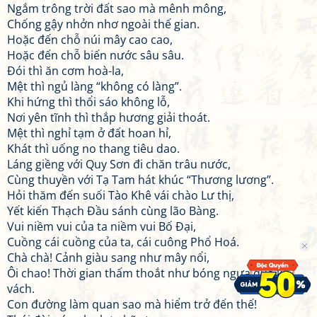
Ngắm trông trời đất sao mà mênh mông,
Chống gậy nhởn nhơ ngoài thế gian.
Hoặc đến chỗ núi mây cao cao,
Hoặc đến chỗ biến nước sâu sâu.
Đói thì ăn cơm hoà-la,
Mệt thì ngủ làng “không có làng”.
Khi hứng thì thổi sáo không lỗ,
Nơi yên tĩnh thì thắp hương giải thoát.
Mệt thì nghỉ tạm ở đất hoan hỉ,
Khát thì uống no thang tiêu dao.
Láng giềng với Quy Sơn đi chăn trâu nước,
Cùng thuyền với Tạ Tam hát khúc “Thương lương”.
Hỏi thăm đến suối Tào Khê vái chào Lư thị,
Yết kiến Thạch Đầu sánh cùng lão Bàng.
Vui niềm vui của ta niềm vui Bố Đại,
Cuồng cái cuồng của ta, cái cuông Phổ Hoá.
Chà chà! Cảnh giàu sang như mây nổi,
Ôi chao! Thời gian thấm thoắt như bóng ngựa qua kẽ
vách.
Con đường làm quan sao mà hiểm trở đến thế!