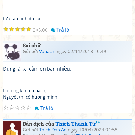
tửu tận tình do tại
☆
☆
☆
☆
☆
Trả lời
2
5.00
Sai chữ
Gửi bởi
Vanachi
ngày 02/11/2018 10:49
Đúng là 大, cảm ơn bạn nhiều.
Lộ tòng kim dạ bạch,
Nguyệt thị cố hương minh.
☆
☆
☆
☆
☆
Trả lời
Bản dịch của
Thích Thanh Từ
Gửi bởi
Thích Đạo An
ngày 10/04/2024 04:58