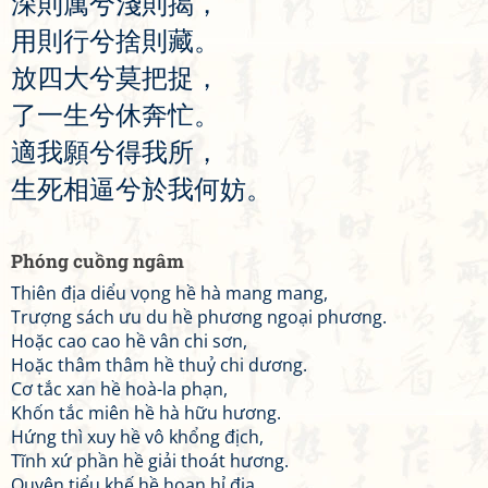
深
則
厲
兮
淺
則
揭
，
用
則
行
兮
捨
則
藏
。
放
四
大
兮
莫
把
捉
，
了
一
生
兮
休
奔
忙
。
適
我
願
兮
得
我
所
，
生
死
相
逼
兮
於
我
何
妨
。
Phóng cuồng ngâm
Thiên địa diểu vọng hề hà mang mang,
Trượng sách ưu du hề phương ngoại phương.
Hoặc cao cao hề vân chi sơn,
Hoặc thâm thâm hề thuỷ chi dương.
Cơ tắc xan hề hoà-la phạn,
Khốn tắc miên hề hà hữu hương.
Hứng thì xuy hề vô khổng địch,
Tĩnh xứ phần hề giải thoát hương.
Quyện tiểu khế hề hoan hỉ địa,