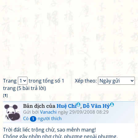
Trang
trong tổng số 1
Xếp theo:
trang (5 bài trả lời)
[
1
]
Bản dịch của
Huệ Chi
,
Đỗ Văn Hỷ
Gửi bởi
Vanachi
ngày 29/09/2008 08:29
Có
người thích
1
Trời đất liếc trông chừ, sao mênh mang!
Chống gậy nhởn nhơ chừ, phương ngoài phương.