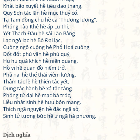
Khát bão xuyết hề tiêu dao thang.
Quy Sơn tác lân hề mục thuỷ cổ,
Tạ Tam đồng chu hề ca “Thương lương”.
Phỏng Tào Khê hề ấp Lư thị,
Yết Thạch Đầu hề sài Lão Bàng.
Lạc ngô lạc hề Bố Đại lạc,
Cuồng ngô cuồng hề Phổ Hoá cuồng.
Đốt đốt phù vân hề phú quý,
Hu hu quá khích hề niên quang.
Hồ vi hề quan đồ hiểm trở,
Phả nại hề thế thái viêm lương.
Thâm tắc lệ hề thiển tắc yết,
Dụng tắc hành hề xả tắc tàng.
Phóng tứ đại hề mạc bả tróc,
Liễu nhất sinh hề hưu bôn mang.
Thích ngã nguyện hề đắc ngã sở,
Sinh tử tương bức hề ư ngã hà phương.
Dịch nghĩa