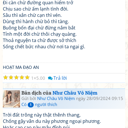
Đi càn chừ đường quan hiểm trở
Chịu sao chừ ấm lạnh tình đời.
Sâu thì xắn chừ cạn thì vén.
Dùng thì hành chừ bỏ thì tàng.
Buông bốn đại chừ đừng nắm bắt
Tỉnh một đời chừ thôi chạy quàng.
Thoả nguyện ta chừ được sở thích
Sống chết bức nhau chừ nơi ta ngại gì.
HOẠT MA ĐẠO AN
☆
☆
☆
☆
☆
Trả lời
1
5.00
Bản dịch của
Như Châu Vô Niệm
Gửi bởi
Như Châu Vô Niệm
ngày 28/09/2024 09:15
Có
người thích
1
Trời đất trông này thật thênh thang,
Chống gậy vân du này phương ngoại phương.
Hoặc cao cao này mây đỉnh núi,