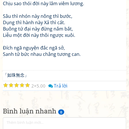
Chịu sao thói đời này lắm viêm lương.
Sâu thì nhón này nông thì bước,
Dụng thì hành này Xả thì cất.
Buông tứ đại này đừng nắm bắt,
Liễu một đời này thôi ngược xuôi.
Đích ngã nguyện đắc ngã sở,
Sanh tử bức nhau chẳng tương can.
「如珠無念」
☆
☆
☆
☆
☆
Trả lời
2
5.00
Bình luận nhanh
0