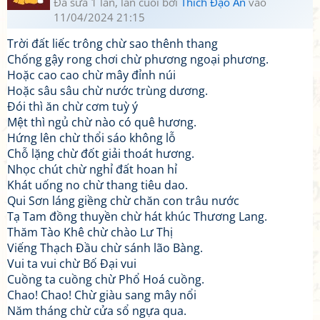
Đã sửa 1 lần, lần cuối bởi
Thích Đạo An
vào
11/04/2024 21:15
Trời đất liếc trông chừ sao thênh thang
Chống gậy rong chơi chừ phương ngoại phương.
Hoặc cao cao chừ mây đỉnh núi
Hoặc sâu sâu chừ nước trùng dương.
Đói thì ăn chừ cơm tuỳ ý
Mệt thì ngủ chừ nào có quê hương.
Hứng lên chừ thổi sáo không lỗ
Chỗ lặng chừ đốt giải thoát hương.
Nhọc chút chừ nghỉ đất hoan hỉ
Khát uống no chừ thang tiêu dao.
Qui Sơn láng giềng chừ chăn con trâu nước
Tạ Tam đồng thuyền chừ hát khúc Thương Lang.
Thăm Tào Khê chừ chào Lư Thị
Viếng Thạch Đầu chừ sánh lão Bàng.
Vui ta vui chừ Bố Đại vui
Cuồng ta cuồng chừ Phổ Hoá cuồng.
Chao! Chao! Chừ giàu sang mây nổi
Năm tháng chừ cửa sổ ngựa qua.