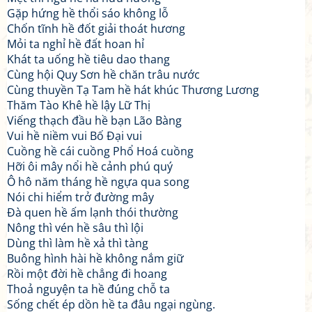
Gặp hứng hề thổi sáo không lỗ
Chốn tĩnh hề đốt giải thoát hương
Mỏi ta nghỉ hề đất hoan hỉ
Khát ta uống hề tiêu dao thang
Cùng hội Quy Sơn hề chăn trâu nước
Cùng thuyền Tạ Tam hề hát khúc Thương Lương
Thăm Tào Khê hề lậy Lữ Thị
Viếng thạch đầu hề bạn Lão Bàng
Vui hề niềm vui Bố Đại vui
Cuồng hề cái cuồng Phổ Hoá cuồng
Hỡi ôi mây nổi hề cảnh phú quý
Ô hô năm tháng hề ngựa qua song
Nói chi hiểm trở đường mây
Đà quen hề ấm lạnh thói thường
Nông thì vén hề sâu thì lội
Dùng thì làm hề xả thì tàng
Buông hình hài hề không nắm giữ
Rồi một đời hề chẳng đi hoang
Thoả nguyện ta hề đúng chỗ ta
Sống chết ép dồn hề ta đâu ngại ngùng.