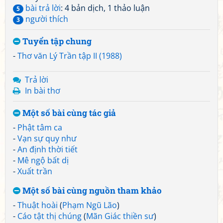
bài trả lời
: 4 bản dịch, 1 thảo luận
5
người thích
3
Tuyển tập chung
-
Thơ văn Lý Trần tập II (1988)
Trả lời
In bài thơ
Một số bài cùng tác giả
-
Phật tâm ca
-
Vạn sự quy như
-
An định thời tiết
-
Mê ngộ bất dị
-
Xuất trần
Một số bài cùng nguồn tham khảo
-
Thuật hoài
(
Phạm Ngũ Lão
)
-
Cáo tật thị chúng
(
Mãn Giác thiền sư
)