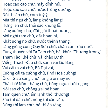
Hoặc cao cao chừ, mây đỉnh núi,
Hoặc sâu sâu chừ, nước trùng dương.
Đói thì ăn chừ, cơm tuỳ ý,
Mệt thì ngủ chừ, làng không làng!
Hứng lên chừ, thổi sáo không lỗ,
Lắng xuống chừ, đốt giải thoát hương!
Mỏi nghỉ tạm chừ, đất hoan hỉ,
Khát uống no chừ, nước thênh thang.
Láng giềng cùng Quy Sơn chừ, chăn con trâu nước.
Cùng thuyền với Tạ Tam chừ, hát khúc “Thương lương”.
Thăm Tào Khê chừ, vái chào Lư thị,
Viếng Thạch Đầu chừ, sánh vai lão Bàng.
Vui cái ta vui chừ, Bố Đại vui,
Cuồng cái ta cuồng chừ, Phổ Hoá cuồng!
Ối ối! Giàu sang chừ, lưng trời mây nổi,
Chà chà! Năm tháng chừ, bóng ngựa lướt ngang!
Nói sao chừ, chông gai bể hoạn,
Tạm quen chừ, ấm lạnh thói thường!
Sâu thì dấn chừ, nông thì xắn vén,
Dùng thì làm chừ, bỏ thì ẩn tàng.