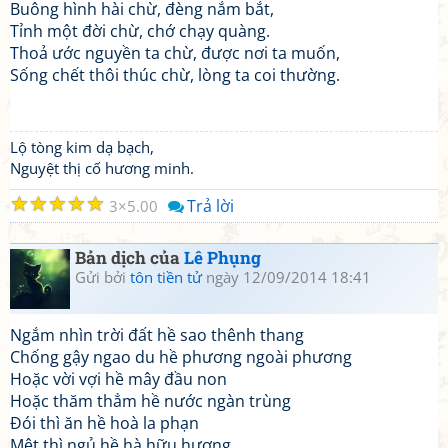
Buông hình hài chừ, đèng nắm bắt,
Tỉnh một đời chừ, chớ chạy quàng.
Thoả ước nguyền ta chừ, được nơi ta muốn,
Sống chết thôi thúc chừ, lòng ta coi thường.
Lộ tòng kim dạ bạch,
Nguyệt thị cố hương minh.
☆
☆
☆
☆
☆
Trả lời
3
5.00
Bản dịch của
Lê Phụng
Gửi bởi
tôn tiền tử
ngày 12/09/2014 18:41
Ngắm nhìn trời đất hề sao thênh thang
Chống gậy ngao du hề phương ngoài phương
Hoặc vời vợi hề mây đầu non
Hoặc thăm thẳm hề nước ngàn trùng
Đói thì ăn hề hoà la phạn
Mệt thì ngủ hề hà hữu hương