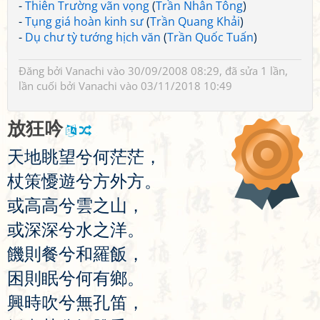
-
Thiên Trường vãn vọng
(
Trần Nhân Tông
)
-
Tụng giá hoàn kinh sư
(
Trần Quang Khải
)
-
Dụ chư tỳ tướng hịch văn
(
Trần Quốc Tuấn
)
Đăng bởi
Vanachi
vào 30/09/2008 08:29, đã sửa 1 lần,
lần cuối bởi
Vanachi
vào 03/11/2018 10:49
放
狂
吟
天
地
眺
望
兮
何
茫
茫
，
杖
策
懮
遊
兮
方
外
方
。
或
高
高
兮
雲
之
山
，
或
深
深
兮
水
之
洋
。
饑
則
餐
兮
和
羅
飯
，
困
則
眠
兮
何
有
鄉
。
興
時
吹
兮
無
孔
笛
，