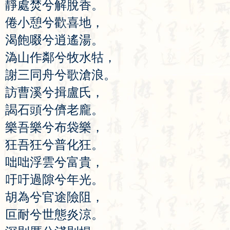
靜
處
焚
兮
解
脫
香
。
倦
小
憩
兮
歡
喜
地
，
渴
飽
啜
兮
逍
遙
湯
。
溈
山
作
鄰
兮
牧
水
牯
，
謝
三
同
舟
兮
歌
滄
浪
。
訪
曹
溪
兮
揖
盧
氏
，
謁
石
頭
兮
儕
老
龐
。
樂
吾
樂
兮
布
袋
樂
，
狂
吾
狂
兮
普
化
狂
。
咄
咄
浮
雲
兮
富
貴
，
吁
吁
過
隙
兮
年
光
。
胡
為
兮
官
途
險
阻
，
叵
耐
兮
世
態
炎
涼
。