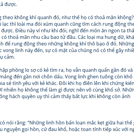
tả được.
ng theo không khí quanh đó, như thế họ có thoả mãn không?
i lạc thì loài ma đói xúm quanh cũng tìm cách rung động th
ược. Điều này ví như khi đói, nghĩ đến món ăn ngon ta th
 có thoả mãn nhu cầu bao tử đâu. Các loại ma hung dữ, khá
sinh để rung động theo những không khí thô bạo ở đó. Nhữn
ác vong linh này đến, sự có mặt của chúng nó có thể gây nhi
hụ cảm.
 phập phồng lo sợ có kẻ tìm ra, họ vẫn quanh quẩn gần đó và
 mảng đến gần nơi chôn dấu. Vong linh ghen tuông còn khổ
sẻ tình yêu với kẻ khác. Đôi khi họ điên lên khi chứng kiế
ĩ nhiên họ không thể làm gì được nên vô cùng khổ sở. Nhữ
ng hách quyền uy thì cảm thấy bất lực khi không còn ảnh
ó nói rằng: “Những linh hồn bấn loạn mắc kẹt giữa hai thế g
u nguyện gọi hồn, cứ đau khổ, hoặc toan tính tiếp xúc với n