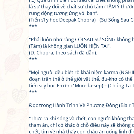
(…) Quá trình biến đổi sau cái chết không phải
là sự thay đổi về chất sự chú tâm (TÂM Ý thườn
rung động tương ứng với bạn”.
(Tiến sĩ y học Deepak Chopra) - (Sự Sống Sau C
***
“Phải luôn nhớ rằng CÕI SAU SỰ SỐNG không h
(Tâm) là không gian LUÔN HIỆN TẠI”.
(D. Chopra; theo sách đã dẫn).
***
"Mọi ngưòi đều biết rõ khái niệm karma (NGHIỆP),
đoạn trần thế ở thế giới vật thể, đu-khơ có th
tiến sĩ y học E-rơ-nơ Mun-đa-sep) – (Chúng Ta 
***
Đọc trong Hành Trình Về Phương Đông (Blair T
“Thực ra khi sống và chết, con người không tha
tham ăn, chỉ có khác ở chỗ điều này sẽ không c
chết, tìm về nhà thấy con cháu ăn uống linh 