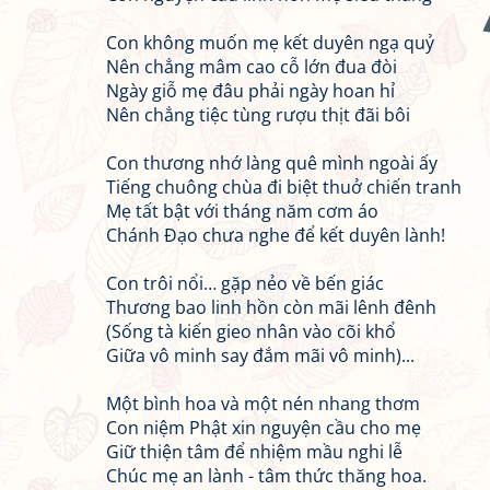
Con không muốn mẹ kết duyên ngạ quỷ
Nên chẳng mâm cao cỗ lớn đua đòi
Ngày giỗ mẹ đâu phải ngày hoan hỉ
Nên chẳng tiệc tùng rượu thịt đãi bôi
Con thương nhớ làng quê mình ngoài ấy
Tiếng chuông chùa đi biệt thuở chiến tranh
Mẹ tất bật với tháng năm cơm áo
Chánh Đạo chưa nghe để kết duyên lành!
Con trôi nổi… gặp nẻo về bến giác
Thương bao linh hồn còn mãi lênh đênh
(Sống tà kiến gieo nhân vào cõi khổ
Giữa vô minh say đắm mãi vô minh)...
Một bình hoa và một nén nhang thơm
Con niệm Phật xin nguyện cầu cho mẹ
Giữ thiện tâm để nhiệm mầu nghi lễ
Chúc mẹ an lành - tâm thức thăng hoa.