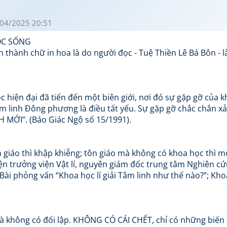
04/2025 20:51
ỘC SỐNG
 thành chữ in hoa là do người đọc - Tuệ Thiền Lê Bá Bôn - 
hiện đại đã tiến đến một biên giới, nơi đó sự gặp gỡ của 
m linh Đông phương là điều tất yếu. Sự gặp gỡ chắc chắn xả
 MỚI”. (Báo Giác Ngộ số 15/1991).
 giáo thì khập khiễng; tôn giáo mà không có khoa học thì m
ện trưởng viện Vật lí, nguyên giám đốc trung tâm Nghiên c
Bài phỏng vấn “Khoa học lí giải Tâm linh như thế nào?”; Kh
 và không có đối lập. KHÔNG CÓ CÁI CHẾT, chỉ có những biến