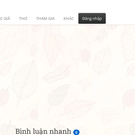
C GIẢ
THƠ
THAM GIA
KHÁC
Đăng nhập
Bình luận nhanh
0