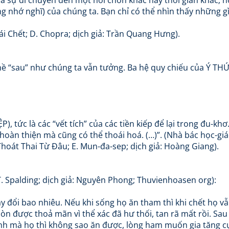
 là sự di chuyển đến một nơi chốn khác hay thời gian khác; n
g nhớ nghĩ) của chúng ta. Bạn chỉ có thể nhìn thấy những g
ái Chết; D. Chopra; dịch giả: Trần Quang Hưng).
ề “sau” như chúng ta vẫn tưởng. Ba hệ quy chiếu của Ý TH
 tức là các “vết tích” của các tiền kiếp để lại trong đu-khơ.
ể hoàn thiện mà cũng có thể thoái hoá. (…)”. (Nhà bác học-gi
Thoát Thai Từ Đâu; E. Mun-đa-sep; dịch giả: Hoàng Giang).
. Spalding; dịch giả: Nguyên Phong; Thuvienhoasen org):
y đổi bao nhiêu. Nếu khi sống họ ăn tham thì khi chết họ v
òn được thoả mãn vì thể xác đã hư thối, tan rã mất rồi. Sau
đình mà họ thì không sao ăn được, lòng ham muốn gia tăng c