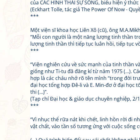
của CÁC HÌNH THÁI SỰ SỐNG, biểu hiện ý thức 
(Eckhart Tolle, tác giả The Power Of Now - Quyề
***
Một viện sĩ khoa học Liên Xô (cũ), ông M.A.Mik
“Mỗi con người là một năng lượng tinh thần tro
lượng tinh thần thì tiếp tục luân hồi, tiếp tục 
***
“Viện nghiên cứu về sức mạnh của tinh thần và
giống như Ti-tu đã đăng kí từ năm 1975 (…). C
hợp là các cháu nhớ rõ tên mình “trong đời trư
đại học tổng hợp Đê-li và E. Min-đơ ở đại học 
thi (…)”.
(Tạp chí Đại học & giáo dục chuyên nghiệp, 2/1
***
“Vì nhục thể rữa nát khi chết, linh hồn rời đi 
vật chất, vào tần số tương ứng với cuộc sống c