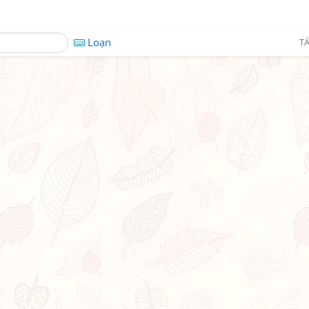
Loạn
TÁ