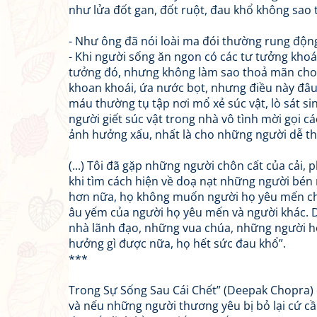
như lửa đốt gan, đốt ruột, đau khổ không sao 
- Như ông đã nói loài ma đói thường rung độ
- Khi người sống ăn ngon có các tư tưởng khoá
tưởng đó, nhưng không làm sao thoả mãn cho đ
khoan khoái, ứa nước bọt, nhưng điều này đâu
máu thường tụ tập nơi mổ xẻ súc vật, lò sát 
người giết súc vật trong nhà vô tình mời gọi c
ảnh hưởng xấu, nhất là cho những người dễ t
(...) Tôi đã gặp những người chôn cất của cải,
khi tìm cách hiện về doạ nạt những người bén
hơn nữa, họ không muốn người họ yêu mến chia 
âu yếm của người họ yêu mến và người khác. D
nhà lãnh đạo, những vua chúa, những người hố
hưởng gì được nữa, họ hết sức đau khổ”.
***
Trong Sự Sống Sau Cái Chết” (Deepak Chopra) c
và nếu những người thương yêu bị bỏ lại cứ cầ