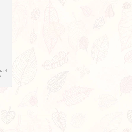
ửa 4
8