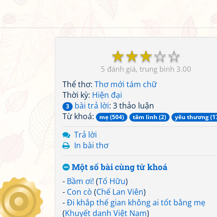
☆
☆
☆
☆
☆
5
3.00
Thể thơ:
Thơ mới tám chữ
Thời kỳ:
Hiện đại
bài trả lời
: 3 thảo luận
3
Từ khoá:
mẹ (504)
tâm linh (2)
yêu thương (1
Trả lời
In bài thơ
Một số bài cùng từ khoá
-
Bầm ơi!
(
Tố Hữu
)
-
Con cò
(
Chế Lan Viên
)
-
Đi khắp thế gian không ai tốt bằng mẹ
(
Khuyết danh Việt Nam
)