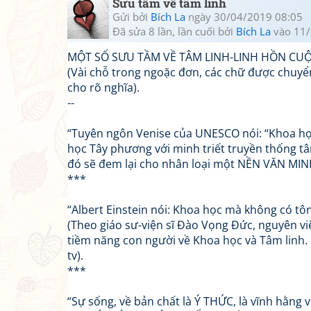
Sưu tầm về tâm linh
Gửi bởi
Bích La
ngày 30/04/2019 08:05
Đã sửa 8 lần, lần cuối bởi
Bích La
vào 11/
MỘT SỐ SƯU TẦM VỀ TÂM LINH-LINH HỒN CU
(Vài chỗ trong ngoặc đơn, các chữ được chuyển
cho rõ nghĩa).
--
“Tuyên ngôn Venise của UNESCO nói: “Khoa học 
học Tây phương với minh triết truyền thống tâ
đó sẽ đem lại cho nhân loại một NỀN VĂN MINH
***
“Albert Einstein nói: Khoa học mà không có tôn
(Theo giáo sư-viện sĩ Đào Vọng Đức, nguyên vi
tiềm năng con người về Khoa học và Tâm linh. 
tv).
***
“Sự sống, về bản chất là Ý THỨC, là vĩnh hằng