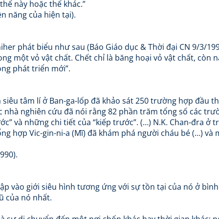
thế này hoặc thế khác.”
n năng của hiện tại).
hiher phát biểu như sau (Báo Giáo dục & Thời đại CN 9/3/199
ng một vỏ vật chất. Chết chỉ là băng hoại vỏ vật chất, còn 
vòng phát triển mới”.
 siêu tâm lí ở Ban-ga-lốp đã khảo sát 250 trường hợp đầu th
ác nhà nghiên cứu đã nói rằng 82 phần trăm tổng số các trư
ớc” và những chi tiết của “kiếp trước”. (…) N.K. Chan-đra ở 
tổng hợp Vic-gin-ni-a (Mĩ) đã khám phá người cháu bé (…) và
990).
nhập vào giới siêu hình tương ứng với sự tồn tại của nó ở bình
ũ của nó nhất.