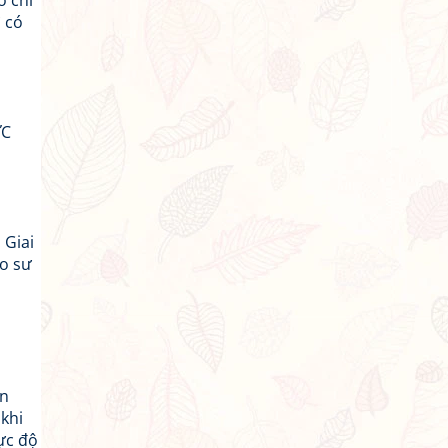
ó chỉ
ì có
ỨC
 Giai
áo sư
ẫn
 khi
ực độ