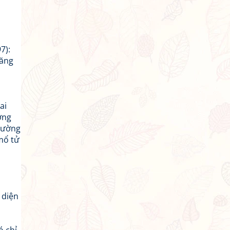
7):
năng
ai
ờng
trường
 mổ tử
 diện