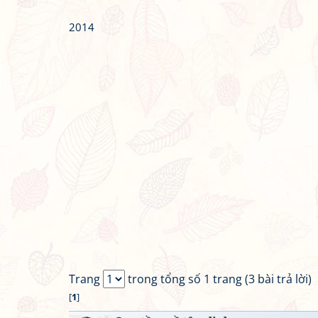
2014
Trang
trong tổng số 1 trang (3 bài trả lời)
[
1
]