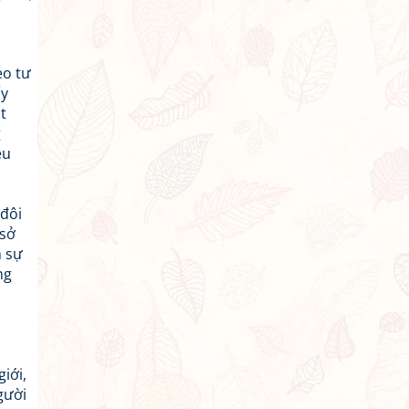
eo tư
ấy
t
g
ều
 đôi
 sở
n sự
ng
iới,
gười