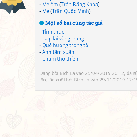
-
Mẹ ốm
(
Trần Đăng Khoa
)
-
Mẹ
(
Trần Quốc Minh
)
Một số bài cùng tác giả
-
Tỉnh thức
-
Gặp lại vầng trăng
-
Quê hương trong tôi
-
Ánh tâm xuân
-
Chùm thơ thiền
Đăng bởi
Bích La
vào 25/04/2019 20:12, đã s
lần, lần cuối bởi
Bích La
vào 29/11/2019 17:4