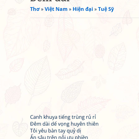
Thơ
»
Việt Nam
»
Hiện đại
»
Tuệ Sỹ
Canh khuya tiếng trùng rủ rỉ
Đêm dài dế vọng huyên thiên
Tôi yêu bàn tay quỷ dị
Ấn sâu trên nỗi ưu phiền