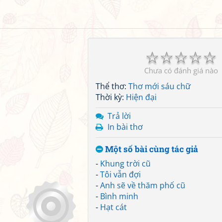
☆
☆
☆
☆
☆
Chưa có đánh giá nào
Thể thơ:
Thơ mới sáu chữ
Thời kỳ:
Hiện đại
Trả lời
In bài thơ
Một số bài cùng tác giả
-
Khung trời cũ
-
Tôi vẫn đợi
-
Anh sẽ về thăm phố cũ
-
Bình minh
-
Hạt cát