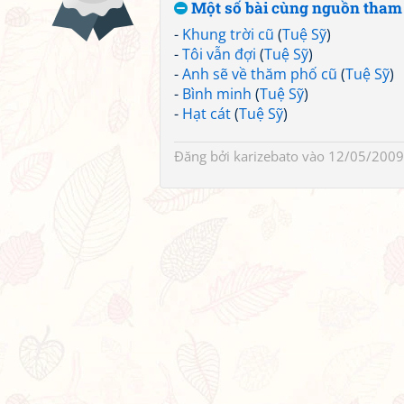
Một số bài cùng nguồn tham
-
Khung trời cũ
(
Tuệ Sỹ
)
-
Tôi vẫn đợi
(
Tuệ Sỹ
)
-
Anh sẽ về thăm phố cũ
(
Tuệ Sỹ
)
-
Bình minh
(
Tuệ Sỹ
)
-
Hạt cát
(
Tuệ Sỹ
)
Đăng bởi
karizebato
vào 12/05/2009