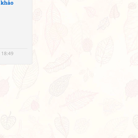
 khảo
 18:49