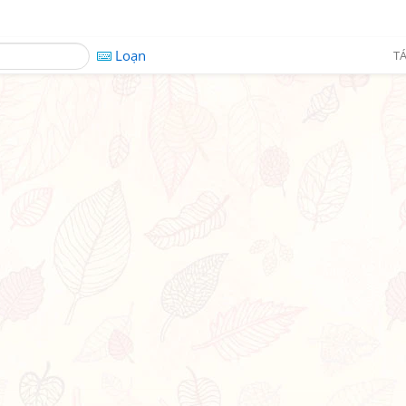
Loạn
TÁ