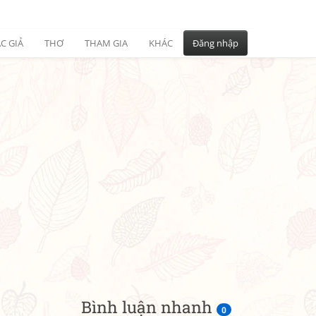
C GIẢ
THƠ
THAM GIA
KHÁC
Đăng nhập
Bình luận nhanh
0