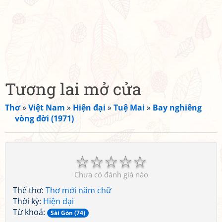
Tương lai mở cửa
Thơ
»
Việt Nam
»
Hiện đại
»
Tuệ Mai
»
Bay nghiêng
vòng đời (1971)
☆
☆
☆
☆
☆
Chưa có đánh giá nào
Thể thơ:
Thơ mới năm chữ
Thời kỳ:
Hiện đại
Từ khoá:
Sài Gòn (74)