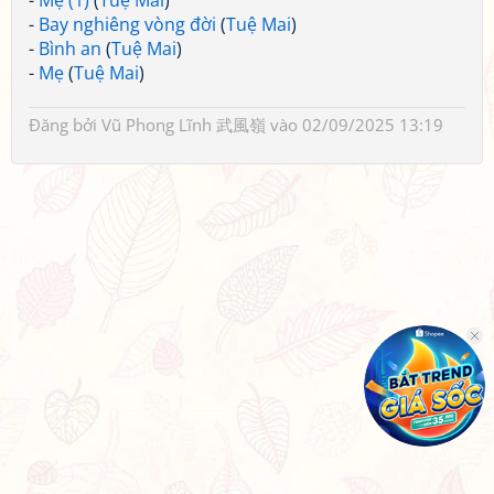
-
Mẹ (1)
(
Tuệ Mai
)
-
Bay nghiêng vòng đời
(
Tuệ Mai
)
-
Bình an
(
Tuệ Mai
)
-
Mẹ
(
Tuệ Mai
)
Đăng bởi
Vũ Phong Lĩnh 武風嶺
vào 02/09/2025 13:19