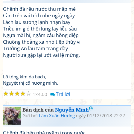
Ghềnh đá rêu nước thu mấp mé
Cần trên vai tếch nhẹ ngày ngày
Lách lau sương lạnh nhạn bay
Triều im gió thổi lung lay liễu sầu
Ngựa mãi hí, ngâm câu hồng diệp
Chuông thoảng xa nhớ tiếp thúy vi
Trường An lầu tẩm trăng đầy
Người xưa gặp lại ướt vai lệ mừng.
Lộ tòng kim dạ bạch,
Nguyệt thị cố hương minh.
☆
☆
☆
☆
☆
Trả lời
1
4.00
Bản dịch của
Nguyễn Minh
Gửi bởi
Lâm Xuân Hương
ngày 01/12/2018 22:27
Ghềnh đá bên nhà ngâm trong nước