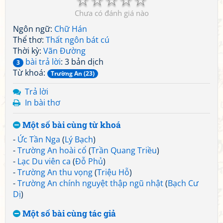
Chưa có đánh giá nào
Ngôn ngữ:
Chữ Hán
Thể thơ:
Thất ngôn bát cú
Thời kỳ:
Vãn Đường
bài trả lời
: 3 bản dịch
3
Từ khoá:
Trường An (23)
Trả lời
In bài thơ
Một số bài cùng từ khoá
-
Ức Tần Nga
(
Lý Bạch
)
-
Trường An hoài cổ
(
Trần Quang Triều
)
-
Lạc Du viên ca
(
Đỗ Phủ
)
-
Trường An thu vọng
(
Triệu Hỗ
)
-
Trường An chính nguyệt thập ngũ nhật
(
Bạch Cư
Dị
)
Một số bài cùng tác giả