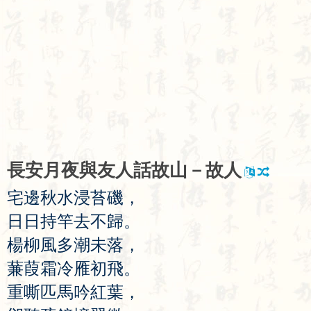
長
安
月
夜
與
友
人
話
故
山
－
故
人
宅
邊
秋
水
浸
苔
磯
，
日
日
持
竿
去
不
歸
。
楊
柳
風
多
潮
未
落
，
蒹
葭
霜
冷
雁
初
飛
。
重
嘶
匹
馬
吟
紅
葉
，