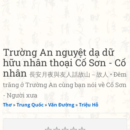
Trường An nguyệt dạ dữ
hữu nhân thoại Cố Sơn - Cố
nhân
長安月夜與友人話故山－故人 • Đêm
trăng ở Trường An cùng bạn nói về Cố Sơn
- Người xưa
Thơ
»
Trung Quốc
»
Vãn Đường
»
Triệu Hỗ
☆
☆
☆
☆
☆