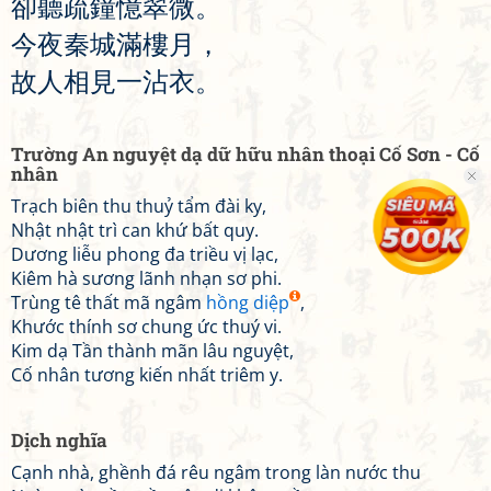
卻
聽
疏
鐘
憶
翠
微
。
今
夜
秦
城
滿
樓
月
，
故
人
相
見
一
沾
衣
。
Trường An nguyệt dạ dữ hữu nhân thoại Cố Sơn - Cố
nhân
Trạch biên thu thuỷ tẩm đài ky,
Nhật nhật trì can khứ bất quy.
Dương liễu phong đa triều vị lạc,
Kiêm hà sương lãnh nhạn sơ phi.
Trùng tê thất mã ngâm
hồng diệp
,
Khước thính sơ chung ức thuý vi.
Kim dạ Tần thành mãn lâu nguyệt,
Cố nhân tương kiến nhất triêm y.
Dịch nghĩa
Cạnh nhà, ghềnh đá rêu ngâm trong làn nước thu