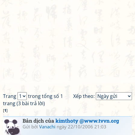
Trang
trong tổng số 1
Xếp theo:
trang (3 bài trả lời)
[
1
]
Bản dịch của
kimthoty @www.tvvn.org
Gửi bởi
Vanachi
ngày 22/10/2006 21:03