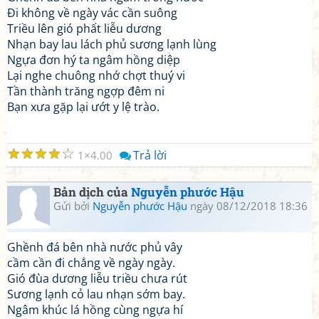
Đi không về ngày vác cần suông
Triều lên gió phất liễu dương
Nhạn bay lau lách phủ sương lạnh lùng
Ngựa đơn hý ta ngâm hồng diệp
Lại nghe chuông nhớ chợt thuý vi
Tần thành trăng ngợp đêm ni
Bạn xưa gặp lại ướt y lệ trào.
☆
☆
☆
☆
☆
Trả lời
1
4.00
Bản dịch của
Nguyễn phước Hậu
Gửi bởi
Nguyễn phước Hậu
ngày 08/12/2018 18:36
Ghềnh đá bên nhà nước phủ vây
cầm cần đi chẳng về ngày ngày.
Gió đùa dương liễu triều chưa rút
Sương lạnh cỏ lau nhạn sớm bay.
Ngâm khúc lá hồng cùng ngựa hí