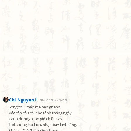
Chi Nguyen
28/04/2022 14:20
Sông thu, mấp mé bên ghềnh.

Vác cần câu cá, nhẹ tênh tháng ngày.

Cành dương, đón gió chiều say.

Hơi sương lau lách, nhạn bay lạnh lùng.

Khúc ca "Lá đỏ" ngâm chung.
