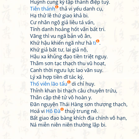
Huỳnh cung ký tập thành điệp tuỳ.
Tiên thánh
thả vi yếu danh cụ,
Hạ thử lê thứ giao khả bi.
Cư nhân ngộ giả liêu tá vấn,
Tính danh hoảng hốt vân bất tri.
Vãng thì vu ngã bản vô ân,
Khứ hậu khiển ngã như hà
ti
.
Khứ giả bất tư, lai giả nộ,
Hậu xa khủng đạo tiền triệt nguy.
Thâm sơn tạc thạch thu vũ hoạt,
Canh thời ngưu lực lao vãn suy.
Lý xã hợp tiền dĩ tác ký,
Thố viên lão tẩu
di chỉ huy.
Thỉnh khan bi thạch câu chuyên trứu,
Thân cập thê tử vô hoàn y.
Đãn nguyện Thái Hàng sơn thượng thạch,
Hoá vi
Hô Đà
thuỷ trung nê.
Bất giao đạo bàng khích địa chính vô hạn,
Ná miễn niên niên thường lập bi.