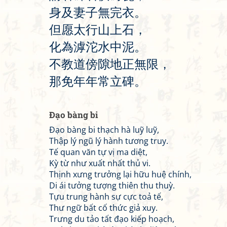
身
及
妻
子
無
完
衣
。
但
愿
太
行
山
上
石
，
化
為
滹
沱
水
中
泥
。
不
教
道
傍
隙
地
正
無
限
，
那
免
年
年
常
立
碑
。
Đạo bàng bi
Đạo bàng bi thạch hà luỹ luỹ,
Thập lý ngũ lý hành tương truy.
Tế quan văn tự vị ma diệt,
Kỳ từ như xuất nhất thủ vi.
Thịnh xưng trưởng lại hữu huệ chính,
Di ái tưởng tượng thiên thu thuỳ.
Tựu trung hành sự cực toả tế,
Thư ngữ bất cố thức giả xuy.
Trưng du tảo tất đạo kiếp hoạch,