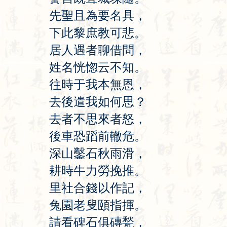
先
聖
且
為
要
名
具
，
下
此
黎
庶
教
可
悲
。
居
人
遇
者
聊
借
問
，
姓
名
恍
惚
云
不
知
。
往
時
于
我
本
無
恩
，
去
後
遣
我
如
何
思
？
去
者
不
思
來
者
怒
，
後
車
恐
蹈
前
轍
危
。
深
山
鑿
石
秋
雨
滑
，
耕
時
牛
力
勞
挽
推
。
里
社
合
錢
以
作
記
，
兔
園
老
叟
頤
指
揮
。
請
看
碑
石
俱
磚
甃
，