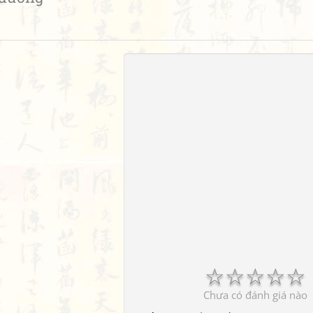
☆
☆
☆
☆
☆
Chưa có đánh giá nào