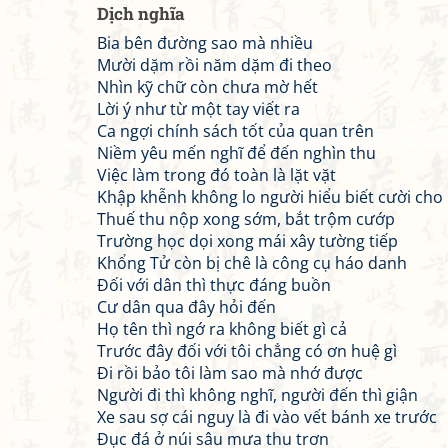
Dịch nghĩa
Bia bên đường sao mà nhiều
Mười dặm rồi năm dặm đi theo
Nhìn kỹ chữ còn chưa mờ hết
Lời ý như từ một tay viết ra
Ca ngợi chính sách tốt của quan trên
Niềm yêu mến nghĩ để đến nghìn thu
Việc làm trong đó toàn là lặt vặt
Khập khễnh không lo người hiểu biết cười cho
Thuế thu nộp xong sớm, bắt trộm cướp
Trường học dọi xong mái xây tường tiếp
Khổng Tử còn bị chê là công cụ háo danh
Đối với dân thì thực đáng buồn
Cư dân qua đây hỏi đến
Họ tên thì ngớ ra không biết gì cả
Trước đây đối với tôi chẳng có ơn huệ gì
Đi rồi bảo tôi làm sao mà nhớ được
Người đi thì không nghĩ, người đến thì giận
Xe sau sợ cái nguy là đi vào vết bánh xe trước
Đục đá ở núi sâu mưa thu trơn