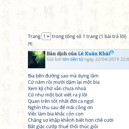
Trang
trong tổng số 1 trang (1 bài trả lời)
[
1
]
Bản dịch của
Lê Xuân Khải
Gửi bởi
tôn tiền tử
ngày 22/04/2019 22:
Bia bên đường sao mà dựng lắm
Cứ năm rồi mười dặm lại một bia
Xem kỹ chữ vẫn chưa nhoà
Cứ như một bút viết ra ý lời
Quan trên tốt nhất đời ca ngợi
Nghìn thu sau để mãi công ơn
Việc làm bia khắc cỏn con
Chẳng sợ khập khễnh biết hơn chê cười
Bắt giặc cướp thuế thôi thúc giỏi