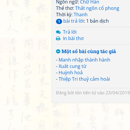
Ngôn ngữ:
Chữ Hán
Thể thơ:
Thất ngôn cổ phong
Thời kỳ:
Thanh
bài trả lời
: 1 bản dịch
1
Trả lời
In bài thơ
Một số bài cùng tác giả
-
Manh nhập thành hành
-
Xuất cung từ
-
Huỳnh hoả
-
Thiệp Tri thuỷ cảm hoài
Đăng bởi
tôn tiền tử
vào 23/04/2019