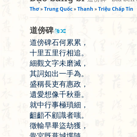
Thơ
»
Trung Quốc
»
Thanh
»
Triệu Chấp Tín
道
傍
碑
道
傍
碑
石
何
累
累
，
十
里
五
里
行
相
追
。
細
觀
文
字
未
磨
滅
，
其
詞
如
出
一
手
為
。
盛
稱
長
吏
有
惠
政
，
遺
愛
想
像
千
秋
垂
。
就
中
行
事
極
瑣
細
，
齟
齬
不
顧
識
者
嗤
。
徵
輸
早
畢
盜
劫
獲
，
黌
宮
既
葺
城
堞
隨
。