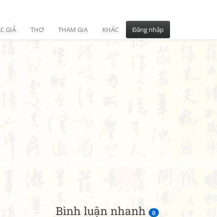
C GIẢ
THƠ
THAM GIA
KHÁC
Đăng nhập
Bình luận nhanh
0