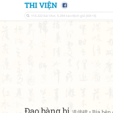
THI VIỆN
Đạo bàng bi
道傍碑 • Bia bên