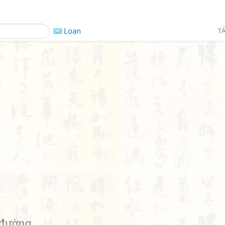
Loạn
TÁ
 đường