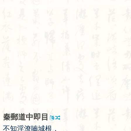
秦
郵
道
中
即
目
不
知
淫
潦
嚙
城
根
，