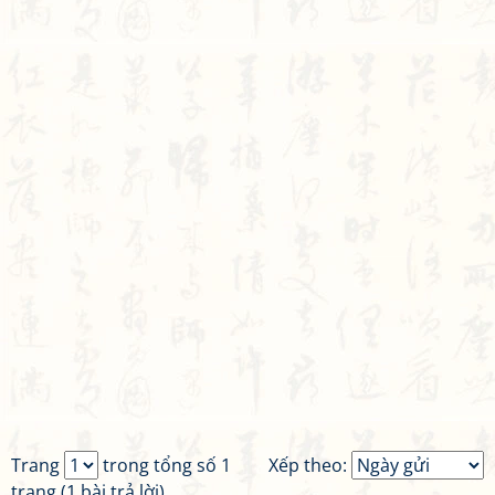
Trang
trong tổng số 1
Xếp theo:
trang (1 bài trả lời)