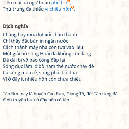
Tiện mãi hà ngư hoàn
phế trợ
,
Thử trung đa thiểu
vị chiêu hồn
.
Dịch nghĩa
Chẳng hay mưa lụt xối chân thành
Chỉ thấy đất bùn in ngấn nước
Cách thành mấy nhà còn tựa vào liễu
Một giải bờ sông Hoài đã không còn làng
Đê dài bị vỡ bao công đắp lại
Sóng đục làm lở bờ nam thế nước chảy dễ
Cá sông mua rẻ, song phải bỏ đũa
Vì ở đây ít nhiều hồn còn chưa chiêu
Tần Bưu nay là huyện Cao Bưu, Giang Tô, đời Tần từng đặt
đình truyền bưu ở đây nên có tên.