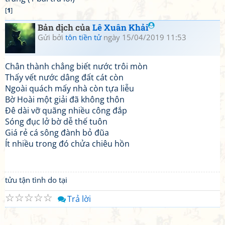
[
1
]
Bản dịch của
Lê Xuân Khải
Gửi bởi
tôn tiền tử
ngày 15/04/2019 11:53
Chân thành chẳng biết nước trôi mòn
Thấy vết nước dâng đất cát còn
Ngoài quách mấy nhà còn tựa liễu
Bờ Hoài một giải đã không thôn
Đê dài vỡ quãng nhiều công đắp
Sóng đục lở bờ dễ thế tuôn
Giá rẻ cá sông đành bỏ đũa
Ít nhiều trong đó chửa chiêu hồn
tửu tận tình do tại
☆
☆
☆
☆
☆
Trả lời