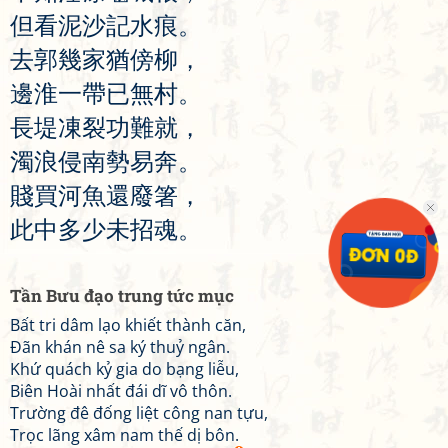
但
看
泥
沙
記
水
痕
。
去
郭
幾
家
猶
傍
柳
，
邊
淮
一
帶
已
無
村
。
長
堤
凍
裂
功
難
就
，
濁
浪
侵
南
勢
易
奔
。
賤
買
河
魚
還
廢
箸
，
此
中
多
少
未
招
魂
。
Tần Bưu đạo trung tức mục
Bất tri dâm lạo khiết thành căn,
Đãn khán nê sa ký thuỷ ngân.
Khứ quách kỷ gia do bạng liễu,
Biên Hoài nhất đái dĩ vô thôn.
Trường đê đống liệt công nan tựu,
Trọc lãng xâm nam thế dị bôn.