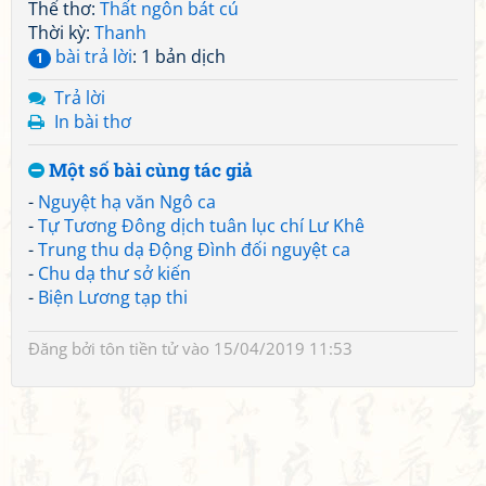
Thể thơ:
Thất ngôn bát cú
Thời kỳ:
Thanh
bài trả lời
: 1 bản dịch
1
Trả lời
In bài thơ
Một số bài cùng tác giả
-
Nguyệt hạ văn Ngô ca
-
Tự Tương Đông dịch tuân lục chí Lư Khê
-
Trung thu dạ Động Đình đối nguyệt ca
-
Chu dạ thư sở kiến
-
Biện Lương tạp thi
Đăng bởi
tôn tiền tử
vào 15/04/2019 11:53