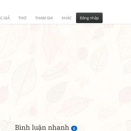
C GIẢ
THƠ
THAM GIA
KHÁC
Đăng nhập
Bình luận nhanh
0