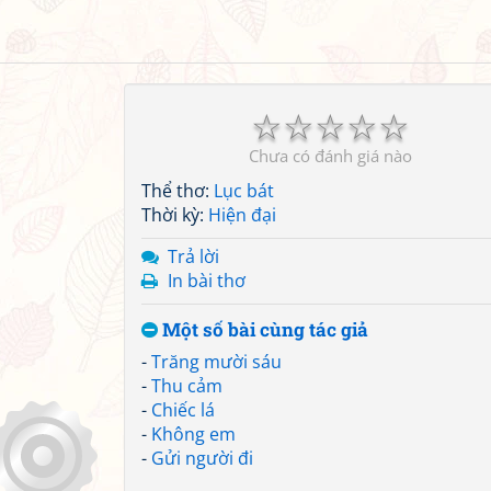
☆
☆
☆
☆
☆
Chưa có đánh giá nào
Thể thơ:
Lục bát
Thời kỳ:
Hiện đại
Trả lời
In bài thơ
Một số bài cùng tác giả
-
Trăng mười sáu
-
Thu cảm
-
Chiếc lá
-
Không em
-
Gửi người đi