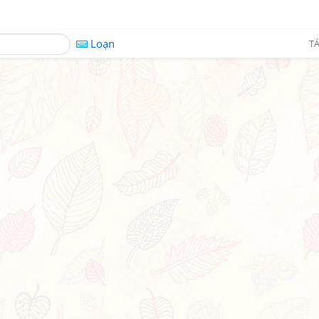
Loạn
TÁ