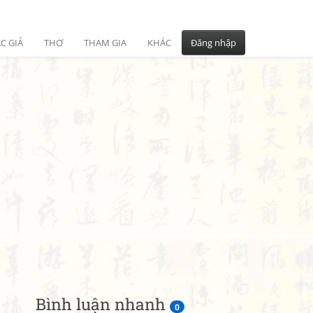
C GIẢ
THƠ
THAM GIA
KHÁC
Đăng nhập
Bình luận nhanh
0