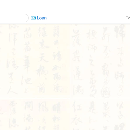
Loạn
TÁ