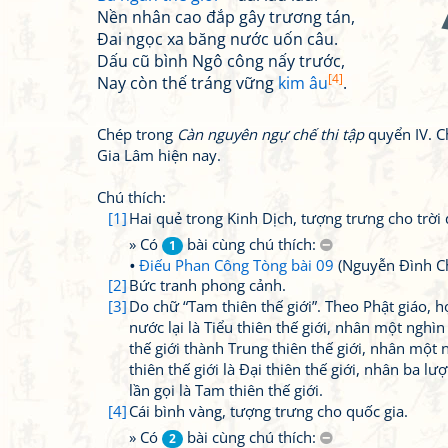
Nền nhân cao đắp gây trương tán,
Đai ngọc xa băng nước uốn câu.
Dấu cũ bình Ngô công nấy trước,
[4]
Nay còn thế tráng vững
kim âu
.
Chép trong
Càn nguyên ngự chế thi tập
quyển IV. C
Gia Lâm hiện nay.
Chú thích:
[1]
Hai quẻ trong Kinh Dịch, tượng trưng cho trời 
» Có
bài cùng chú thích:
1
Điếu Phan Công Tòng bài 09
(Nguyễn Đình C
[2]
Bức tranh phong cảnh.
[3]
Do chữ “Tam thiên thế giới”. Theo Phật giáo, 
nước lại là Tiểu thiên thế giới, nhân một nghìn
thế giới thành Trung thiên thế giới, nhân một 
thiên thế giới là Đại thiên thế giới, nhân ba lư
lần gọi là Tam thiên thế giới.
[4]
Cái bình vàng, tượng trưng cho quốc gia.
» Có
bài cùng chú thích:
2