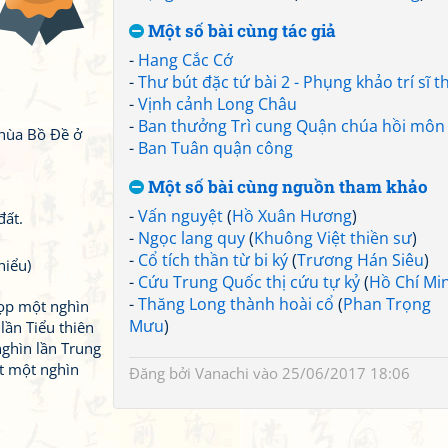
Một số bài cùng tác giả
-
Hang Cắc Cớ
-
Thư bút đặc tứ bài 2 - Phụng khảo trí sĩ th
-
Vịnh cảnh Long Châu
-
Ban thưởng Trì cung Quận chúa hồi môn
hùa Bồ Đề ở
-
Ban Tuân quận công
Một số bài cùng nguồn tham khảo
-
Vấn nguyệt
(
Hồ Xuân Hương
)
đất.
-
Ngọc lang quy
(
Khuông Việt thiền sư
)
-
Cổ tích thần từ bi ký
(
Trương Hán Siêu
)
hiểu)
-
Cứu Trung Quốc thị cứu tự kỷ
(
Hồ Chí Mi
-
Thăng Long thành hoài cổ
(
Phan Trọng
họp một nghìn
Mưu
)
 lần Tiểu thiên
nghìn lần Trung
ợt một nghìn
Đăng bởi
Vanachi
vào 25/06/2017 18:06