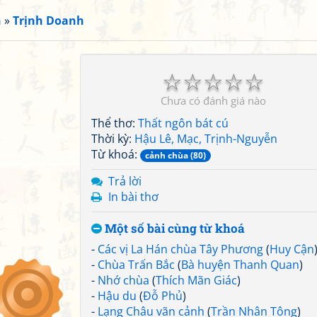
n
»
Trịnh Doanh
☆
☆
☆
☆
☆
Chưa có đánh giá nào
Thể thơ:
Thất ngôn bát cú
Thời kỳ:
Hậu Lê, Mạc, Trịnh-Nguyễn
Từ khoá:
cảnh chùa (80)
Trả lời
In bài thơ
Một số bài cùng từ khoá
-
Các vị La Hán chùa Tây Phương
(
Huy Cận
-
Chùa Trấn Bắc
(
Bà huyện Thanh Quan
)
-
Nhớ chùa
(
Thích Mãn Giác
)
-
Hậu du
(
Đỗ Phủ
)
-
Lạng Châu vãn cảnh
(
Trần Nhân Tông
)