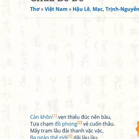
Thơ
»
Việt Nam
»
Hậu Lê, Mạc, Trịnh-Nguyễ
[1]
Càn khôn
vẹn thiểu đúc nên bầu,
[2]
Tựa chạm
đồ phong
vẻ cuốn thâu.
Mấy trạm lâu đài thanh vặc vặc,
[3]
Ba ngàn thế giới
dãi làu làu.