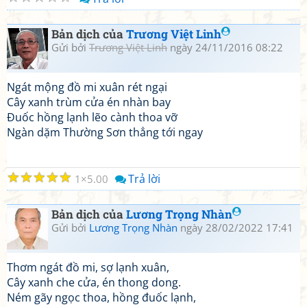
Bản dịch của
Trương Việt Linh
Gửi bởi
Trương Việt Linh
ngày 24/11/2016 08:22
Ngát mộng đồ mi xuân rét ngại
Cây xanh trùm cửa én nhàn bay
Đuốc hồng lạnh lẽo cành thoa vỡ
Ngàn dặm Thường Sơn thẳng tới ngay
☆
☆
☆
☆
☆
Trả lời
1
5.00
Bản dịch của
Lương Trọng Nhàn
Gửi bởi
Lương Trọng Nhàn
ngày 28/02/2022 17:41
Thơm ngát đồ mi, sợ lạnh xuân,
Cây xanh che cửa, én thong dong.
Ném gãy ngọc thoa, hồng đuốc lạnh,