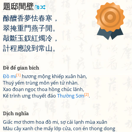
題
邸
間
壁
酴
醾
香
夢
怯
春
寒
，
翠
掩
重
門
燕
子
閒
。
敲
斷
玉
釵
紅
燭
冷
，
計
程
應
說
到
常
山
。
Đề để gian bích
[1]
Đồ mi
hương mộng khiếp xuân hàn,
Thuý yểm trùng môn yến tử nhàn.
Xao đoạn ngọc thoa hồng chúc lãnh,
[2]
Kế trình ưng thuyết đáo
Thường Sơn
.
Dịch nghĩa
Giấc mơ thơm hoa đồ mi, sợ cái lạnh mùa xuân
Màu cây xanh che mấy lớp cửa, con én thong dong