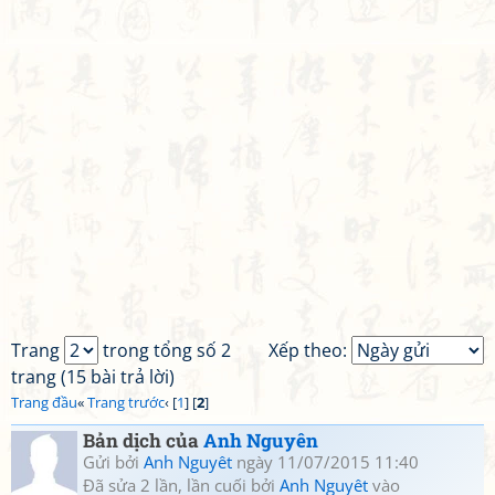
Trang
trong tổng số 2
Xếp theo:
trang (15 bài trả lời)
Trang đầu
«
Trang trước
‹ [
1
] [
2
]
Bản dịch của
Anh Nguyên
Gửi bởi
Anh Nguyêt
ngày 11/07/2015 11:40
Đã sửa 2 lần, lần cuối bởi
Anh Nguyêt
vào