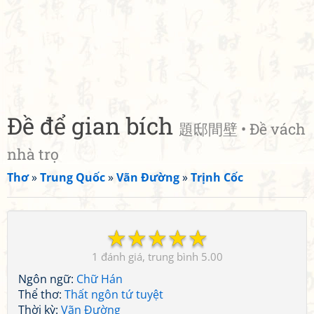
Đề để gian bích
題邸間壁 • Đề vách
nhà trọ
Thơ
»
Trung Quốc
»
Vãn Đường
»
Trịnh Cốc
☆
☆
☆
☆
☆
1
5.00
Ngôn ngữ:
Chữ Hán
Thể thơ:
Thất ngôn tứ tuyệt
Thời kỳ:
Vãn Đường