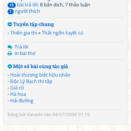
bài trả lời
: 8 bản dịch, 7 thảo luận
15
người thích
1
Tuyển tập chung
-
Thiên gia thi
»
Thất ngôn tuyệt cú
Trả lời
In bài thơ
Một số bài cùng tác giả
-
Hoài thượng biệt hữu nhân
-
Độc Lý Bạch thi tập
-
Giá cô
-
Hà hoa
-
Hải đường
Đăng bởi
Vanachi
vào 04/07/2006 07:19