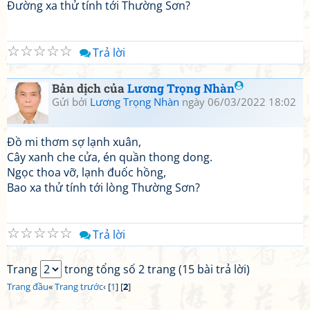
Đường xa thử tính tới Thường Sơn?
☆
☆
☆
☆
☆
Trả lời
Bản dịch của
Lương Trọng Nhàn
Gửi bởi
Lương Trọng Nhàn
ngày 06/03/2022 18:02
Đồ mi thơm sợ lạnh xuân,
Cây xanh che cửa, én quần thong dong.
Ngọc thoa vỡ, lạnh đuốc hồng,
Bao xa thử tính tới lòng Thường Sơn?
☆
☆
☆
☆
☆
Trả lời
Trang
trong tổng số 2 trang (15 bài trả lời)
Trang đầu
«
Trang trước
‹ [
1
] [
2
]