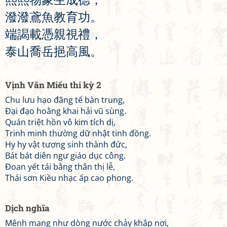
潑
潑
鳶
魚
教
育
功
。
端
謁
載
憑
親
視
禮
，
泰
山
喬
岳
挹
高
風
。
Vịnh Văn Miếu thi kỳ 2
Chu lưu hạo đãng tế bàn trung,
Đại đạo hoằng khai hải vũ sùng.
Quán triệt hồn vô kim tích dị,
Trinh minh thường dữ nhật tinh đồng.
Hy hy vật tượng sinh thành đức,
Bát bát diên ngư giáo dục công.
Đoan yết tái bằng thân thị lễ,
Thái sơn Kiều nhạc ấp cao phong.
Dịch nghĩa
Mênh mang như dòng nước chảy khắp nơi,