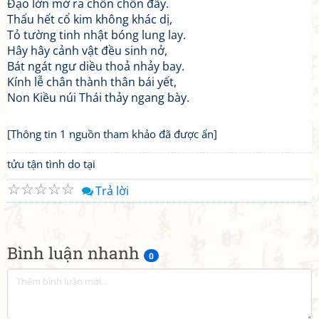
Đạo lớn mở ra chốn chốn đầy.
Thấu hết cổ kim không khác dị,
Tỏ tường tinh nhật bóng lung lay.
Hây hây cảnh vật đều sinh nở,
Bát ngát ngư diều thoả nhảy bay.
Kính lễ chân thành thân bái yết,
Non Kiều núi Thái thảy ngang bày.
[Thông tin 1 nguồn tham khảo đã được ẩn]
tửu tận tình do tại
☆
☆
☆
☆
☆
Trả lời
Bình luận nhanh
0