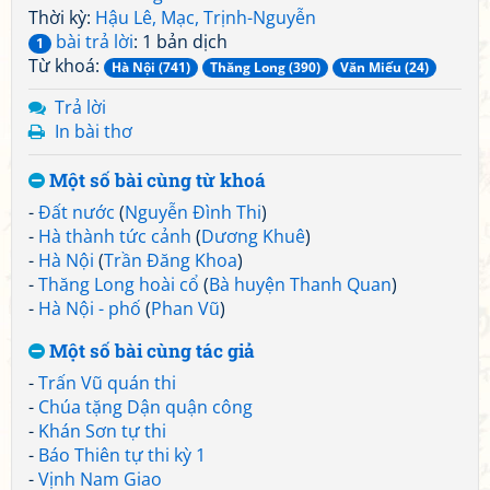
Thời kỳ:
Hậu Lê, Mạc, Trịnh-Nguyễn
bài trả lời
: 1 bản dịch
1
Từ khoá:
Hà Nội (741)
Thăng Long (390)
Văn Miếu (24)
Trả lời
In bài thơ
Một số bài cùng từ khoá
-
Đất nước
(
Nguyễn Đình Thi
)
-
Hà thành tức cảnh
(
Dương Khuê
)
-
Hà Nội
(
Trần Đăng Khoa
)
-
Thăng Long hoài cổ
(
Bà huyện Thanh Quan
)
-
Hà Nội - phố
(
Phan Vũ
)
Một số bài cùng tác giả
-
Trấn Vũ quán thi
-
Chúa tặng Dận quận công
-
Khán Sơn tự thi
-
Báo Thiên tự thi kỳ 1
-
Vịnh Nam Giao