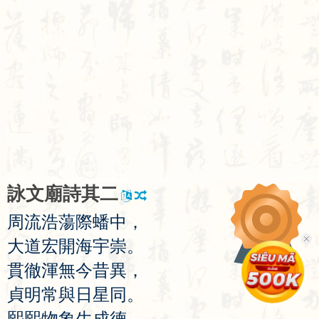
詠
文
廟
詩
其
二
周
流
浩
蕩
際
蟠
中
，
大
道
宏
開
海
宇
崇
。
貫
徹
渾
無
今
昔
異
，
貞
明
常
與
日
星
同
。
熙
熙
物
象
生
成
德
，