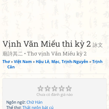
Vịnh Văn Miếu thi kỳ 2
詠文
廟詩其二 • Thơ vịnh Văn Miếu kỳ 2
Thơ
»
Việt Nam
»
Hậu Lê, Mạc, Trịnh-Nguyễn
»
Trịnh
Căn
☆
☆
☆
☆
☆
Chưa có đánh giá nào
Ngôn ngữ:
Chữ Hán
Thể thơ:
Thất ngôn bát cú