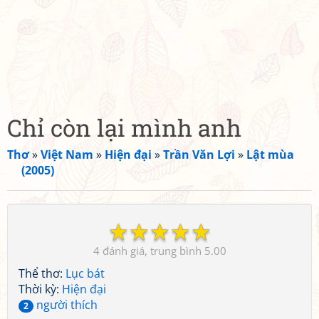
Chỉ còn lại mình anh
Thơ
»
Việt Nam
»
Hiện đại
»
Trần Văn Lợi
»
Lật mùa
(2005)
☆
☆
☆
☆
☆
4
5.00
Thể thơ:
Lục bát
Thời kỳ:
Hiện đại
người thích
2