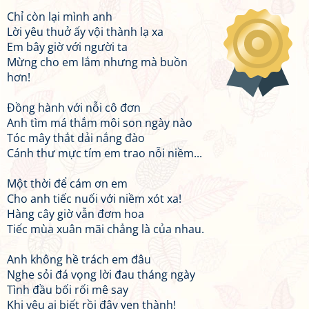
Chỉ còn lại mình anh
Lời yêu thuở ấy vội thành lạ xa
Em bây giờ với người ta
Mừng cho em lắm nhưng mà buồn
hơn!
Đồng hành với nỗi cô đơn
Anh tìm má thắm môi son ngày nào
Tóc mây thắt dải nắng đào
Cánh thư mực tím em trao nỗi niềm...
Một thời để cám ơn em
Cho anh tiếc nuối với niềm xót xa!
Hàng cây giờ vẫn đơm hoa
Tiếc mùa xuân mãi chẳng là của nhau.
Anh không hề trách em đâu
Nghe sỏi đá vọng lời đau tháng ngày
Tình đầu bối rối mê say
Khi yêu ai biết rồi đây vẹn thành!