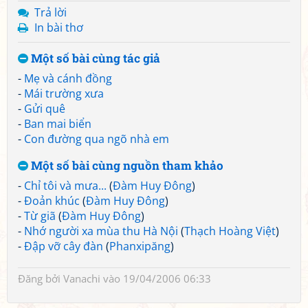
Trả lời
In bài thơ
Một số bài cùng tác giả
-
Mẹ và cánh đồng
-
Mái trường xưa
-
Gửi quê
-
Ban mai biển
-
Con đường qua ngõ nhà em
Một số bài cùng nguồn tham khảo
-
Chỉ tôi và mưa...
(
Đàm Huy Đông
)
-
Đoản khúc
(
Đàm Huy Đông
)
-
Từ giã
(
Đàm Huy Đông
)
-
Nhớ người xa mùa thu Hà Nội
(
Thạch Hoàng Việt
)
-
Đập vỡ cây đàn
(
Phanxipăng
)
Đăng bởi
Vanachi
vào 19/04/2006 06:33