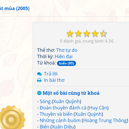
ật mùa (2005)
☆
☆
☆
☆
☆
9
4.56
Thể thơ:
Thơ tự do
Thời kỳ:
Hiện đại
Từ khoá:
biển (95)
Trả lời
In bài thơ
Một số bài cùng từ khoá
-
Sóng
(
Xuân Quỳnh
)
-
Đoàn thuyền đánh cá
(
Huy Cận
)
-
Thuyền và biển
(
Xuân Quỳnh
)
-
Những cánh buồm
(
Hoàng Trung Thông
)
-
Biển
(
Xuân Diệu
)