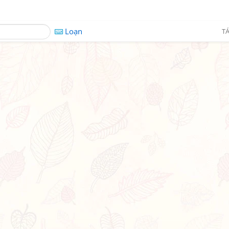
Loạn
TÁ