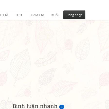
C GIẢ
THƠ
THAM GIA
KHÁC
Đăng nhập
Bình luận nhanh
3