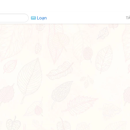
Loạn
TÁ