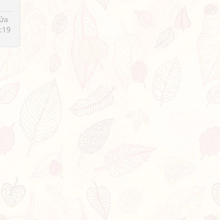
sửa
:19