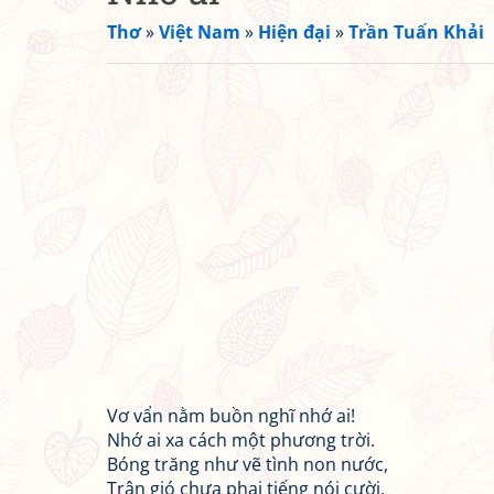
Thơ
»
Việt Nam
»
Hiện đại
»
Trần Tuấn Khải
Vơ vẩn nằm buồn nghĩ nhớ ai!
Nhớ ai xa cách một phương trời.
Bóng trăng như vẽ tình non nước,
Trận gió chưa phai tiếng nói cười.