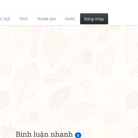
C GIẢ
THƠ
THAM GIA
KHÁC
Đăng nhập
Bình luận nhanh
0