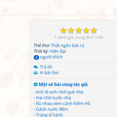
☆
☆
☆
☆
☆
1
5.00
Thể thơ:
Thất ngôn bát cú
Thời kỳ:
Hiện đại
người thích
2
Trả lời
In bài thơ
Một số bài cùng tác giả
-
Anh đi anh nhớ quê nhà
-
Hai chữ nước nhà
-
Rủ nhau xem cảnh Kiếm Hồ
-
Gánh nước đêm
-
Tráng sĩ hành