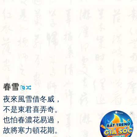
春
雪
夜
來
風
雪
借
冬
威
，
不
是
東
君
喜
弄
奇
。
也
怕
春
濃
花
易
過
，
故
將
寒
力
頓
花
期
。