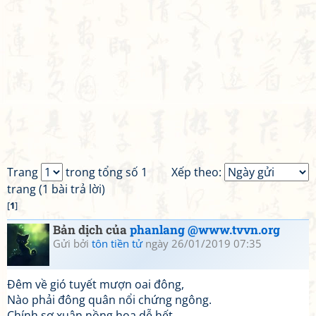
Trang
trong tổng số 1
Xếp theo:
trang (1 bài trả lời)
[
1
]
Bản dịch của
phanlang @www.tvvn.org
Gửi bởi
tôn tiền tử
ngày 26/01/2019 07:35
Đêm về gió tuyết mượn oai đông,
Nào phải đông quân nổi chứng ngông.
Chính sợ xuân nồng hoa dễ hết,