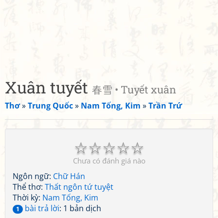
Xuân tuyết
春雪 • Tuyết xuân
Thơ
»
Trung Quốc
»
Nam Tống, Kim
»
Trần Trứ
☆
☆
☆
☆
☆
Chưa có đánh giá nào
Ngôn ngữ:
Chữ Hán
Thể thơ:
Thất ngôn tứ tuyệt
Thời kỳ:
Nam Tống, Kim
bài trả lời
: 1 bản dịch
1