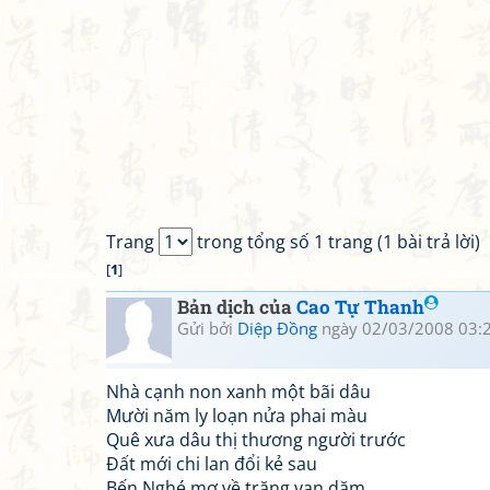
Trang
trong tổng số 1 trang (1 bài trả lời)
[
1
]
Bản dịch của
Cao Tự Thanh
Gửi bởi
Diệp Đồng
ngày 02/03/2008 03:
Nhà cạnh non xanh một bãi dâu
Mười năm ly loạn nửa phai màu
Quê xưa dâu thị thương người trước
Đất mới chi lan đổi kẻ sau
Bến Nghé mơ về trăng vạn dặm