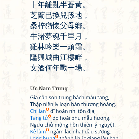
十
年
離
亂
半
蒼
黃
。
芝
蘭
已
換
兒
孫
地
，
桑
梓
猶
懷
父
母
鄉
。
牛
渚
夢
魂
千
里
月
，
雞
林
吟
樂
一
頭
霜
。
隆
興
城
曲
江
樓
畔
，
文
酒
何
年
戰
一
場
。
Ức Nam Trung
Gia cận sơn trung bách mẫu tang,
Thập niên ly loạn bán thương hoàng.
Chi lan
dĩ hoán nhi tôn địa,
Tang tử
do hoài phụ mẫu hương.
Ngưu chử mộng hồn thiên lý nguyệt,
Kê lâm
ngâm lạc nhất đầu sương.
Long hưng
thành khúc giang lâu bạn,