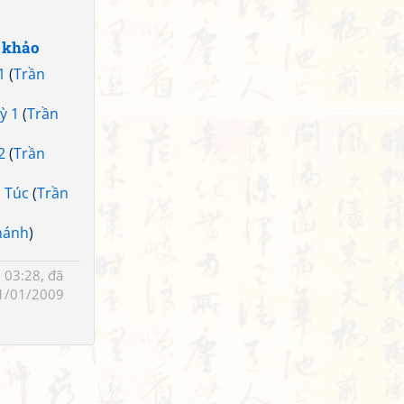
 khảo
1
(
Trần
ỳ 1
(
Trần
2
(
Trần
h Túc
(
Trần
hánh
)
 03:28, đã
1/01/2009