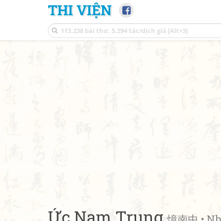
THI VIỆN
Ức Nam Trung
憶南中 • Nh