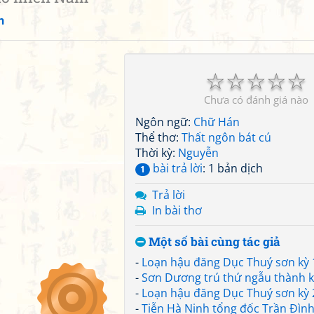
h
☆
☆
☆
☆
☆
Chưa có đánh giá nào
Ngôn ngữ:
Chữ Hán
Thể thơ:
Thất ngôn bát cú
Thời kỳ:
Nguyễn
bài trả lời
: 1 bản dịch
1
Trả lời
In bài thơ
Một số bài cùng tác giả
-
Loạn hậu đăng Dục Thuý sơn kỳ 
-
Sơn Dương trú thứ ngẫu thành k
-
Loạn hậu đăng Dục Thuý sơn kỳ 
-
Tiễn Hà Ninh tổng đốc Trần Đìn