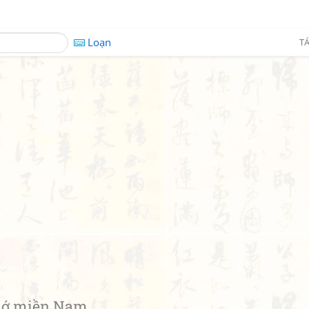
Loạn
TÁ
ớ miền Nam