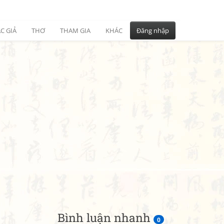
C GIẢ
THƠ
THAM GIA
KHÁC
Đăng nhập
Bình luận nhanh
0