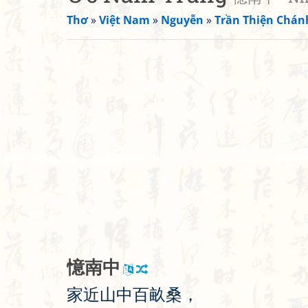
Thơ
»
Việt Nam
»
Nguyễn
»
Trần Thiện Chán
憶
南
中
家
近
山
中
百
畝
桑
，