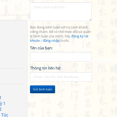
Bạn đang bình luận với tư cách khách
viếng thăm. Để có thể theo dõi và quản
lý bình luận của mình, hãy
đăng ký tài
khoản
/
đăng nhập
trước.
Tên của bạn:
Thông tin liên hệ:
Gửi bình luận
1
ỳ 1
2
h Túc