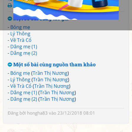
In bài thơ
Một số bài cùng tác giả
-
Bóng mẹ
-
Lý Thông
-
Về Trà Cổ
-
Dâng mẹ (1)
-
Dâng mẹ (2)
Một số bài cùng nguồn tham khảo
-
Bóng mẹ
(
Trần Thị Nương
)
-
Lý Thông
(
Trần Thị Nương
)
-
Về Trà Cổ
(
Trần Thị Nương
)
-
Dâng mẹ (1)
(
Trần Thị Nương
)
-
Dâng mẹ (2)
(
Trần Thị Nương
)
Đăng bởi
hongha83
vào 23/12/2018 08:01