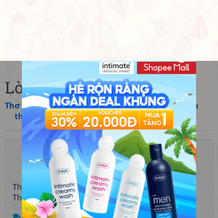
Lời thương
Thơ
»
Việt Nam
»
Hiện đại
»
Trần Thị Nương
»
Trầu
thơm cau đắng (2011)
☆
☆
☆
☆
☆
Chưa có đánh giá nào
Thể thơ:
Lục bát
Thời kỳ:
Hiện đại
Trả lời