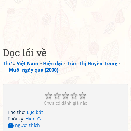
Dọc lối về
Thơ
»
Việt Nam
»
Hiện đại
»
Trần Thị Huyền Trang
»
Muối ngày qua (2000)
☆
☆
☆
☆
☆
Chưa có đánh giá nào
Thể thơ:
Lục bát
Thời kỳ:
Hiện đại
người thích
1