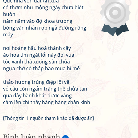
Quê nhà vốn đất An xưa
cỏ thơm như mộng ngày chưa biết
buồn
năm năm vào độ khoa trường
bóng văn nhân rợp ngả đường rồng
mây
nơi hoàng hậu hoá thành cây
áo hoa tím ngát lối này đợi vua
tóc xanh thả xuống sân chùa
ngựa chờ cổ tháp bao mùa hí mê
thảo hương trùng điệp lối về
vó câu còn ngấm trăng thề chửa tan
qua đây hành khất được vàng
cầm lên chỉ thấy hàng hàng chân kinh
[Thông tin 1 nguồn tham khảo đã được ẩn]
Bình luận nhanh