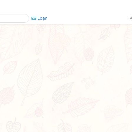
Loạn
TÁ