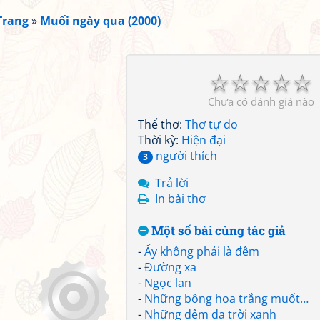
Trang
»
Muối ngày qua (2000)
☆
☆
☆
☆
☆
Chưa có đánh giá nào
Thể thơ:
Thơ tự do
Thời kỳ:
Hiện đại
người thích
3
Trả lời
In bài thơ
Một số bài cùng tác giả
-
Ấy không phải là đêm
-
Đường xa
-
Ngọc lan
-
Những bông hoa trắng muốt…
-
Những đêm da trời xanh