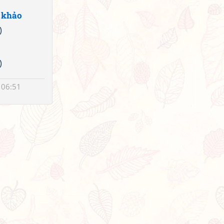
 khảo
)
)
 06:51