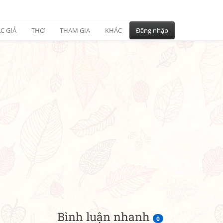
C GIẢ
THƠ
THAM GIA
KHÁC
Đăng nhập
Bình luận nhanh
0