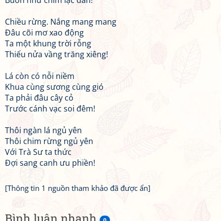
Buồn như chim lạc đàn!
Chiều rừng. Nắng mang mang
Đâu cõi mơ xao động
Ta một khung trời rỗng
Thiếu nửa vầng trăng xiêng!
Lá còn có nỗi niềm
Khua cùng sương cùng gió
Ta phải đâu cây cỏ
Trước cánh vạc soi đêm!
Thôi ngàn lá ngủ yên
Thôi chim rừng ngủ yên
Với Trà Sư ta thức
Đợi sang canh ưu phiền!
[Thông tin 1 nguồn tham khảo đã được ẩn]
Bình luận nhanh
0