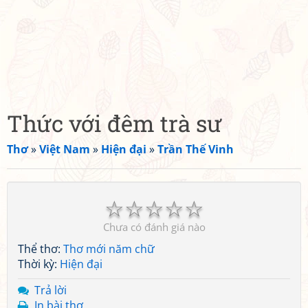
Thức với đêm trà sư
Thơ
»
Việt Nam
»
Hiện đại
»
Trần Thế Vinh
☆
☆
☆
☆
☆
Chưa có đánh giá nào
Thể thơ:
Thơ mới năm chữ
Thời kỳ:
Hiện đại
Trả lời
In bài thơ