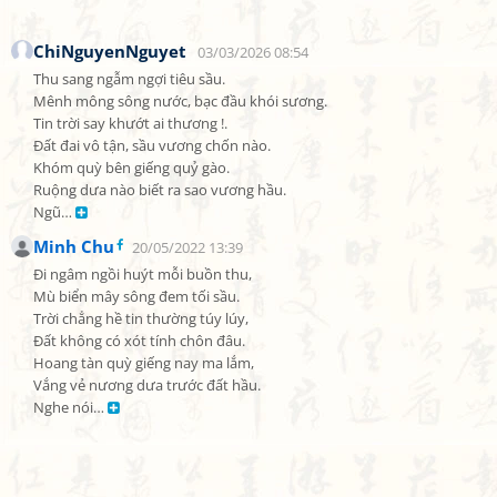
ChiNguyenNguyet
03/03/2026 08:54
Thu sang ngẫm ngợi tiêu sầu.

Mênh mông sông nước, bạc đầu khói sương.

Tin trời say khướt ai thương !.

Đất đai vô tận, sầu vương chốn nào.

Khóm quỳ bên giếng quỷ gào.

Ruộng dưa nào biết ra sao vương hầu.

Ngũ… 
Minh Chu
20/05/2022 13:39
Đi ngâm ngồi huýt mỗi buồn thu,

Mù biển mây sông đem tối sầu.

Trời chẳng hề tin thường túy lúy,

Đất không có xót tính chôn đâu.

Hoang tàn quỳ giếng nay ma lắm,

Vắng vẻ nương dưa trước đất hầu.

Nghe nói… 