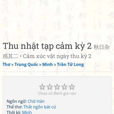
Thu nhật tạp cảm kỳ 2
秋日杂
感其二 • Cảm xúc vặt ngày thu kỳ 2
Thơ
»
Trung Quốc
»
Minh
»
Trần Tử Long
☆
☆
☆
☆
☆
Chưa có đánh giá nào
Ngôn ngữ:
Chữ Hán
Thể thơ:
Thất ngôn bát cú
Thời kỳ:
Minh