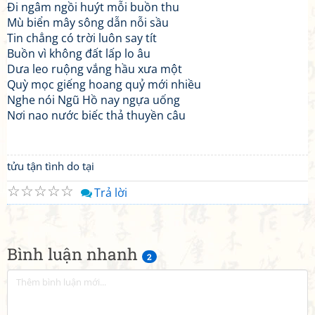
Đi ngâm ngồi huýt mỗi buồn thu
Mù biển mây sông dẫn nỗi sầu
Tin chẳng có trời luôn say tít
Buồn vì không đất lấp lo âu
Dưa leo ruộng vắng hầu xưa một
Quỳ mọc giếng hoang quỷ mới nhiều
Nghe nói Ngũ Hồ nay ngựa uống
Nơi nao nước biếc thả thuyền câu
tửu tận tình do tại
☆
☆
☆
☆
☆
Trả lời
Bình luận nhanh
2