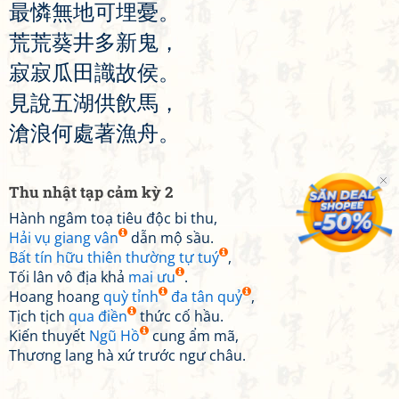
最
憐
無
地
可
埋
憂
。
荒
荒
葵
井
多
新
鬼
，
寂
寂
瓜
田
識
故
侯
。
見
說
五
湖
供
飲
馬
，
滄
浪
何
處
著
漁
舟
。
Thu nhật tạp cảm kỳ 2
Hành ngâm toạ tiêu độc bi thu,
Hải vụ giang vân
dẫn mộ sầu.
Bất tín hữu thiên thường tự tuý
,
Tối lân vô địa khả
mai ưu
.
Hoang hoang
quỳ tỉnh
đa tân quỷ
,
Tịch tịch
qua điền
thức cố hầu.
Kiến thuyết
Ngũ Hồ
cung ẩm mã,
Thương lang hà xứ trước ngư châu.