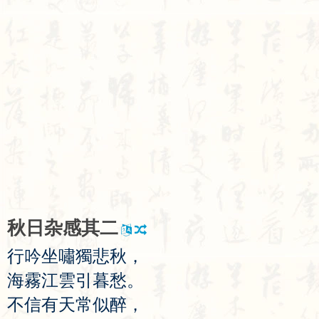
秋
日
杂
感
其
二
行
吟
坐
嘯
獨
悲
秋
，
海
霧
江
雲
引
暮
愁
。
不
信
有
天
常
似
醉
，