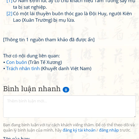
[1]
Ở Nam Định lúc ấy có chú khách hiệu Tam Tường say mụ
ta bị sạt nghiệp.
[2]
Có một lái thuyền buôn thóc gạo là Đội Huy, người Kiên
Lao (Xuân Trường) bị mụ lừa.
[Thông tin 1 nguồn tham khảo đã được ẩn]
Thơ có nội dung liên quan:
Con buôn
(Trần Tế Xương)
Trách nhân tình
(Khuyết danh Việt Nam)
Bình luận nhanh
0
Bạn đang bình luận với tư cách khách viếng thăm. Để có thể theo dõi và
quản lý bình luận của mình, hãy
đăng ký tài khoản
/
đăng nhập
trước.
Tên của bạn: