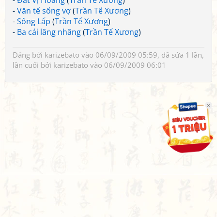
-
Đất Vị Hoàng
(
Trần Tế Xương
)
-
Văn tế sống vợ
(
Trần Tế Xương
)
-
Sông Lấp
(
Trần Tế Xương
)
-
Ba cái lăng nhăng
(
Trần Tế Xương
)
Đăng bởi
karizebato
vào 06/09/2009 05:59, đã sửa 1 lần,
lần cuối bởi
karizebato
vào 06/09/2009 06:01