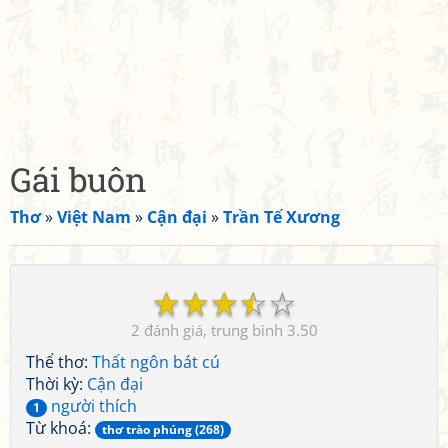
Gái buôn
Thơ
»
Việt Nam
»
Cận đại
»
Trần Tế Xương
☆
☆
☆
☆
☆
2
3.50
Thể thơ:
Thất ngôn bát cú
Thời kỳ:
Cận đại
người thích
1
Từ khoá:
thơ trào phúng (268)