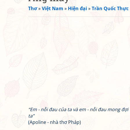
Thơ
»
Việt Nam
»
Hiện đại
»
Trần Quốc Thực
“Em - nỗi đau của ta và em - nỗi đau mong đợi 
ta”
(Apoline - nhà thơ Pháp)