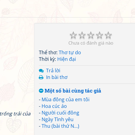
☆
☆
☆
☆
☆
Chưa có đánh giá nào
Thể thơ:
Thơ tự do
Thời kỳ:
Hiện đại
Trả lời
In bài thơ
Một số bài cùng tác giả
-
Mùa đông của em tôi
-
Hoa cúc áo
-
Người cuối đông
trống trải của
-
Ngày Tình yêu
-
Thu (bài thứ N...)