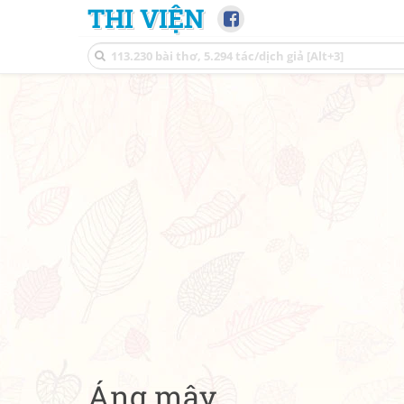
THI VIỆN
Áng mây