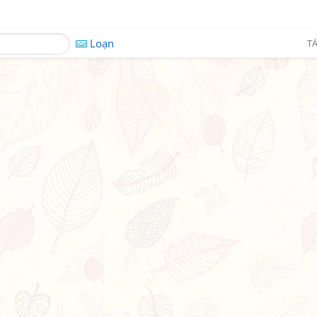
Loạn
TÁ