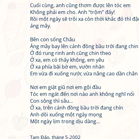
Cuối cùng, anh cũng thơm được lên tóc em
Không phải em cho. Anh “trộm” đấy!
Rồi một ngày sẽ trôi xa còn thời khắc đó thì đậ
áng mây.
Bên con sống Châu
Áng mây bay lên cánh đồng bầu trời đang chin
Ở đó rung rinh anh cũng chin theo
Ở xa, em có thấy không, em yêu
Ở xa phía bãi bờ em, vườn nhãn
Em vừa đi xuống nước vừa nâng cao dần chân
Nơi em giặt giũ nơi em gội đầu
Tóc em ngát đến nơi nào anh không nghĩ nổi
Con sông thì sâu…
Ở xa, trên cánh đồng bầu trời đang chín
Anh dõi xuống một ngày mọng
Một ngày lịm trong dịu dàng…
Tam Đảo, tháng 5-2002