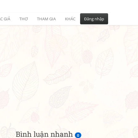
C GIẢ
THƠ
THAM GIA
KHÁC
Đăng nhập
Bình luận nhanh
0