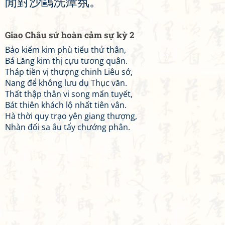
閒
對
沙
鷗
洗
瘴
氛
。
Giao Châu sứ hoàn cảm sự kỳ 2
Bảo kiếm kim phù tiếu thử thân,
Bá Lăng kim thị cựu tương quân.
Tháp tiền vị thượng chinh Liêu sớ,
Nang để không lưu dụ Thục văn.
Thất thập thân vi song mấn tuyết,
Bát thiên khách lộ nhất tiên vân.
Hà thời quy trạo yên giang thượng,
Nhàn đối sa âu tẩy chướng phân.