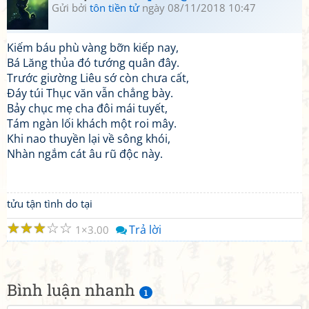
Gửi bởi
tôn tiền tử
ngày 08/11/2018 10:47
Kiếm báu phù vàng bỡn kiếp nay,
Bá Lăng thủa đó tướng quân đây.
Trước giường Liêu sớ còn chưa cất,
Đáy túi Thục văn vẫn chẳng bày.
Bảy chục mẹ cha đôi mái tuyết,
Tám ngàn lối khách một roi mây.
Khi nao thuyền lại về sông khói,
Nhàn ngắm cát âu rũ độc này.
tửu tận tình do tại
☆
☆
☆
☆
☆
Trả lời
1
3.00
Bình luận nhanh
1