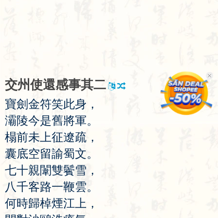
交
州
使
還
感
事
其
二
寶
劍
金
符
笑
此
身
，
灞
陵
今
是
舊
將
軍
。
榻
前
未
上
征
遼
疏
，
囊
底
空
留
諭
蜀
文
。
七
十
親
闈
雙
鬢
雪
，
八
千
客
路
一
鞭
雲
。
何
時
歸
棹
煙
江
上
，