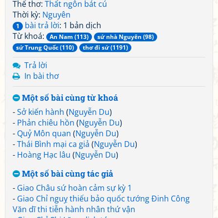
Thể thơ:
Thất ngôn bát cú
Thời kỳ:
Nguyên
bài trả lời
: 1 bản dịch
1
Từ khoá:
An Nam (113)
sứ nhà Nguyên (98)
sứ Trung Quốc (110)
thơ đi sứ (1191)
Trả lời
In bài thơ
Một số bài cùng từ khoá
-
Sở kiến hành
(
Nguyễn Du
)
-
Phản chiêu hồn
(
Nguyễn Du
)
-
Quỷ Môn quan
(
Nguyễn Du
)
-
Thái Bình mại ca giả
(
Nguyễn Du
)
-
Hoàng Hạc lâu
(
Nguyễn Du
)
Một số bài cùng tác giả
-
Giao Châu sứ hoàn cảm sự kỳ 1
-
Giao Chỉ nguỵ thiếu bảo quốc tướng Đinh Công
Văn dĩ thi tiễn hành nhân thứ vận