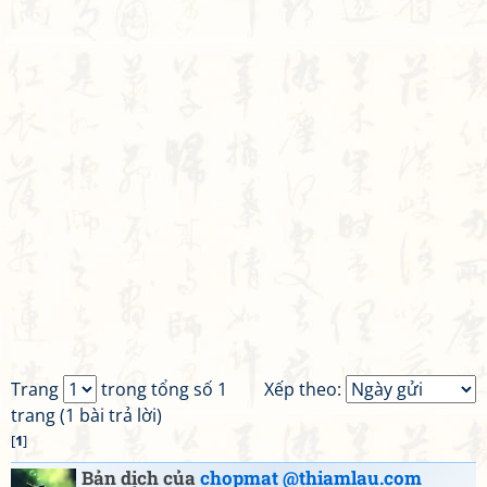
Trang
trong tổng số 1
Xếp theo:
trang (1 bài trả lời)
[
1
]
Bản dịch của
chopmat @thiamlau.com