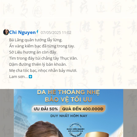
Chi Nguyen
07/05/2025 11:02
Bá Lăng quân tướng lẫy lừng.

Ấn vàng kiếm bạc đã từng trong tay.

Sớ Liêu hương án còn đây.

Tìm trong đáy túi chẳng tày Thục Văn.

Dặm đường thiên lý băn khoăn.

Mẹ cha tóc bạc, nhọc nhằn bảy mươi.

Lam sơn… 