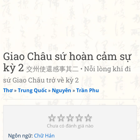
Giao Châu sứ hoàn cảm sự
kỳ 2
交州使還感事其二 • Nỗi lòng khi đi
sứ Giao Châu trở về kỳ 2
Thơ
»
Trung Quốc
»
Nguyên
»
Trần Phu
☆
☆
☆
☆
☆
Chưa có đánh giá nào
Ngôn ngữ:
Chữ Hán