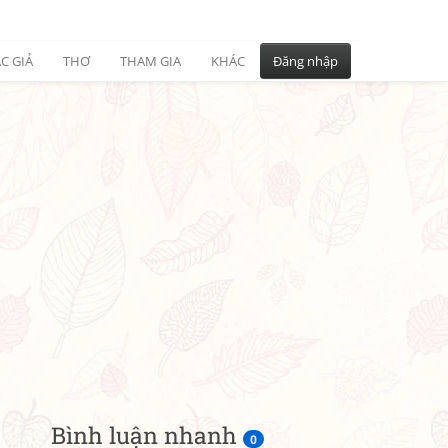
C GIẢ
THƠ
THAM GIA
KHÁC
Đăng nhập
Bình luận nhanh
0