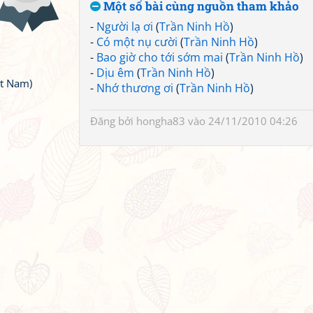
Một số bài cùng nguồn tham khảo
-
Người lạ ơi
(
Trần Ninh Hồ
)
-
Có một nụ cười
(
Trần Ninh Hồ
)
-
Bao giờ cho tới sớm mai
(
Trần Ninh Hồ
)
-
Dịu êm
(
Trần Ninh Hồ
)
ệt Nam)
-
Nhớ thương ơi
(
Trần Ninh Hồ
)
Đăng bởi
hongha83
vào 24/11/2010 04:26