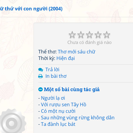
ữ thứ với con người (2004)
☆
☆
☆
☆
☆
Chưa có đánh giá nào
Thể thơ:
Thơ mới sáu chữ
Thời kỳ:
Hiện đại
Trả lời
In bài thơ
Một số bài cùng tác giả
-
Người lạ ơi
-
Với rượu sen Tây Hồ
-
Có một nụ cười
-
Sau những vùng rừng không dân
-
Ta đành lục bát