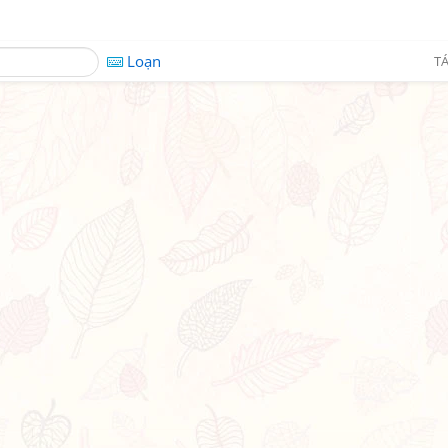
Loạn
TÁ