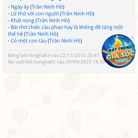
-
Ngày ấy
(
Trần Ninh Hồ
)
-
Lữ thứ với con người
(
Trần Ninh Hồ
)
-
Khát vọng
(
Trần Ninh Hồ
)
-
Bài thơ chiếc cầu phao hay là không đề tặng một
thế hệ
(
Trần Ninh Hồ
)
-
Có một con tàu
(
Trần Ninh Hồ
)
Đăng bởi
hongha83
vào 22/11/2010 20:47, đã sửa 2 lần,
lần cuối bởi
hongha83
vào 29/04/2025 18:30