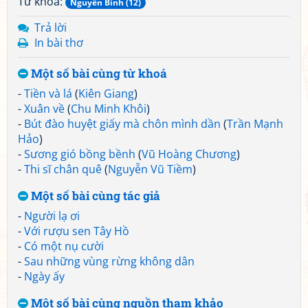
Từ khoá:
Nguyễn Bính (12)
Trả lời
In bài thơ
Một số bài cùng từ khoá
-
Tiền và lá
(
Kiên Giang
)
-
Xuân về
(
Chu Minh Khôi
)
-
Bút đào huyệt giấy mà chôn mình dần
(
Trần Mạnh
Hảo
)
-
Sương gió bồng bềnh
(
Vũ Hoàng Chương
)
-
Thi sĩ chân quê
(
Nguyễn Vũ Tiềm
)
Một số bài cùng tác giả
-
Người lạ ơi
-
Với rượu sen Tây Hồ
-
Có một nụ cười
-
Sau những vùng rừng không dân
-
Ngày ấy
Một số bài cùng nguồn tham khảo