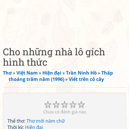
Cho những nhà lô gích
hình thức
Thơ
»
Việt Nam
»
Hiện đại
»
Trần Ninh Hồ
»
Thấp
thoáng trăm năm (1996)
»
Viết trên cỏ cây
☆
☆
☆
☆
☆
Chưa có đánh giá nào
Thể thơ:
Thơ mới năm chữ
Thời kỳ:
Hiện đại