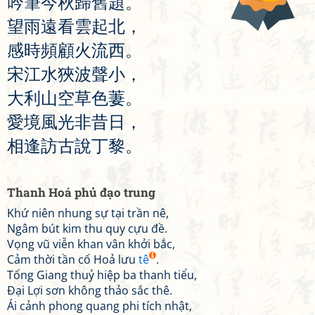
吟
筆
今
秋
歸
舊
題
。
望
雨
遠
看
雲
起
北
，
感
時
頻
顧
火
流
西
。
宋
江
水
狹
波
聲
小
，
大
利
山
空
草
色
萋
。
愛
境
風
光
非
昔
日
，
相
逢
訪
古
說
丁
黎
。
Thanh Hoá phủ đạo trung
Khứ niên nhung sự tại trần nê,
Ngâm bút kim thu quy cựu đề.
Vọng vũ viễn khan vân khởi bắc,
Cảm thời tần cố Hoả lưu
tê
.
Tống Giang thuỷ hiệp ba thanh tiểu,
Đại Lợi sơn không thảo sắc thê.
Ái cảnh phong quang phi tích nhật,