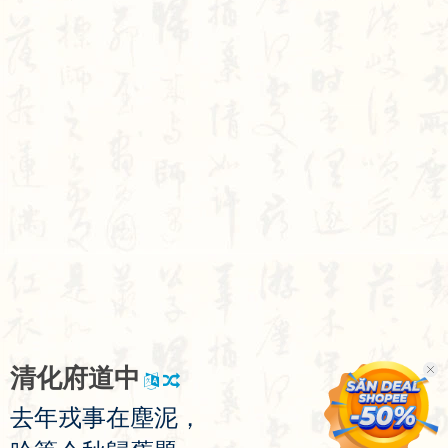
清
化
府
道
中
去
年
戎
事
在
塵
泥
，