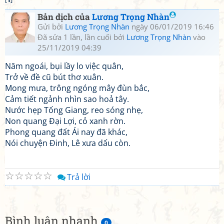
Bản dịch của
Lương Trọng Nhàn
Gửi bởi
Lương Trọng Nhàn
ngày 06/01/2019 16:46
Đã sửa 1 lần, lần cuối bởi
Lương Trọng Nhàn
vào
25/11/2019 04:39
Năm ngoái, bụi lầy lo việc quân,
Trở về đề cũ bút thơ xuân.
Mong mưa, trông ngóng mây đùn bắc,
Cảm tiết ngảnh nhìn sao hoả tây.
Nước hẹp Tống Giang, reo sóng nhẹ,
Non quang Đại Lợi, cỏ xanh rờn.
Phong quang đất Ái nay đã khác,
Nói chuyện Đinh, Lê xưa dấu còn.
☆
☆
☆
☆
☆
Trả lời
Bình luận nhanh
0