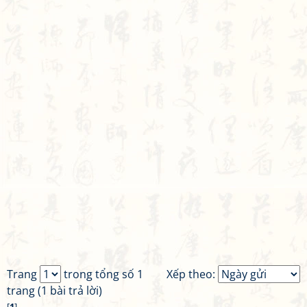
Trang
trong tổng số 1
Xếp theo:
trang (1 bài trả lời)
[
1
]