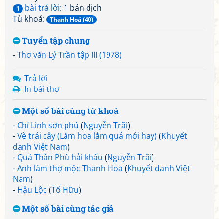
bài trả lời
: 1 bản dịch
1
Từ khoá:
Thanh Hoá (40)
Tuyển tập chung
-
Thơ văn Lý Trần tập III (1978)
Trả lời
In bài thơ
Một số bài cùng từ khoá
-
Chí Linh sơn phú
(
Nguyễn Trãi
)
-
Vè trái cây (Lắm hoa lắm quả mới hay)
(
Khuyết
danh Việt Nam
)
-
Quá Thần Phù hải khẩu
(
Nguyễn Trãi
)
-
Anh làm thợ mộc Thanh Hoa
(
Khuyết danh Việt
Nam
)
-
Hậu Lộc
(
Tố Hữu
)
Một số bài cùng tác giả