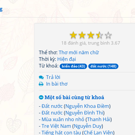
g
☆
☆
☆
☆
☆
18
3.67
Thể thơ:
Thơ mới năm chữ
Thời kỳ:
Hiện đại
Từ khoá:
biển đảo (43)
đất nước (148)
Trả lời
In bài thơ
Một số bài cùng từ khoá
-
Đất nước
(
Nguyễn Khoa Điềm
)
-
Đất nước
(
Nguyễn Đình Thi
)
-
Mùa xuân nho nhỏ
(
Thanh Hải
)
-
Tre Việt Nam
(
Nguyễn Duy
)
-
Tiếng hát con tàu
(
Chế Lan Viên
)