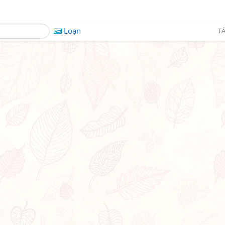
Loạn
TÁ