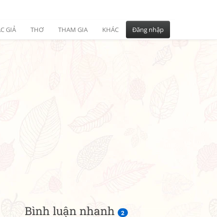
C GIẢ
THƠ
THAM GIA
KHÁC
Đăng nhập
Bình luận nhanh
2