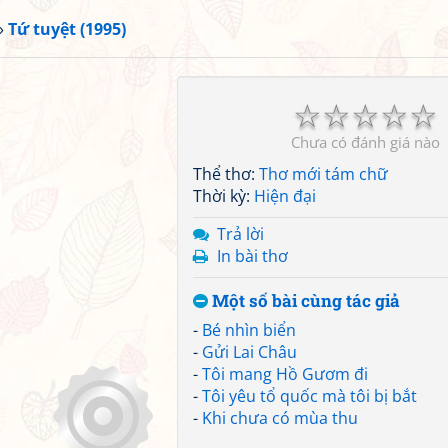
»
Tứ tuyệt (1995)
☆
☆
☆
☆
☆
Chưa có đánh giá nào
Thể thơ:
Thơ mới tám chữ
Thời kỳ:
Hiện đại
Trả lời
In bài thơ
Một số bài cùng tác giả
-
Bé nhìn biển
-
Gửi Lai Châu
-
Tôi mang Hồ Gươm đi
-
Tôi yêu tổ quốc mà tôi bị bắt
-
Khi chưa có mùa thu