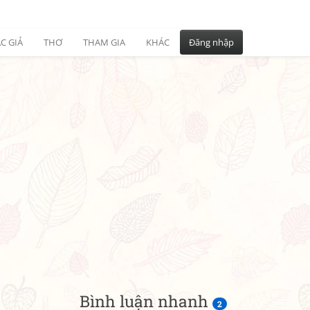
C GIẢ
THƠ
THAM GIA
KHÁC
Đăng nhập
Bình luận nhanh
2