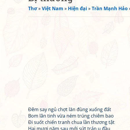
Thơ
»
Việt Nam
»
Hiện đại
»
Trần Mạnh Hảo
Đêm say ngủ chợt lăn đùng xuống đất
Bom lân tinh vừa ném trúng chiêm bao
Đi suốt chiến tranh chua lần thương tật
Hai mươi năm sau mới sứt trán u đầu