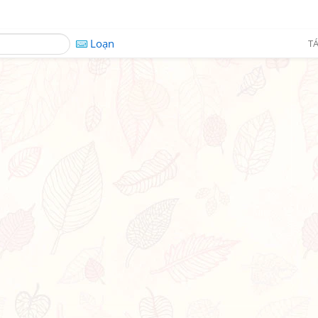
Loạn
TÁ