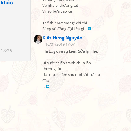
 khảo
Về nhà bị thương tật

Vì lao bừa vào xe

Thế thì “Mơ Mộng” chi chi

Sống vô đồng đội kêu gì… 
Kiệt Hưng Nguyễn
10/01/2019 17:07
 18:25
Phi Logic về sự kiện, Sửa lại nhé:

Đi suốt chiến tranh chua lần 
thương tật

Hai mươi năm sau mới sứt trán u 
đầu                                                                                         
… 