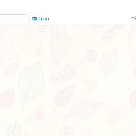
Loạn
TÁ