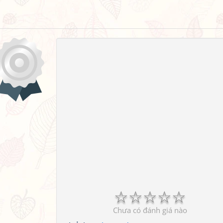
☆
☆
☆
☆
☆
Chưa có đánh giá nào