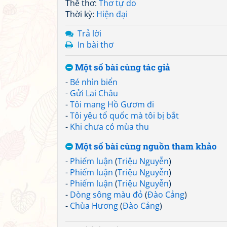
Thể thơ:
Thơ tự do
Thời kỳ:
Hiện đại
Trả lời
In bài thơ
Một số bài cùng tác giả
-
Bé nhìn biển
-
Gửi Lai Châu
-
Tôi mang Hồ Gươm đi
-
Tôi yêu tổ quốc mà tôi bị bắt
-
Khi chưa có mùa thu
Một số bài cùng nguồn tham khảo
-
Phiếm luận
(
Triệu Nguyễn
)
-
Phiếm luận
(
Triệu Nguyễn
)
-
Phiếm luận
(
Triệu Nguyễn
)
-
Dòng sông màu đỏ
(
Đào Cảng
)
-
Chùa Hương
(
Đào Cảng
)