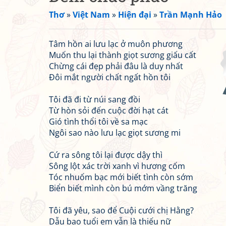
Thơ
»
Việt Nam
»
Hiện đại
»
Trần Mạnh Hảo
Tâm hồn ai lưu lạc ở muôn phương
Muốn thu lại thành giọt sương giấu cất
Chừng cái đẹp phải đâu là duy nhất
Đôi mắt người chất ngất hồn tôi
Tôi đã đi từ núi sang đồi
Từ hòn sỏi đến cuộc đời hạt cát
Gió tình thổi tôi về sa mạc
Ngôi sao nào lưu lạc giọt sương mi
Cứ ra sông tôi lại được dậy thì
Sông lột xác trời xanh vì hương cốm
Tóc nhuốm bạc mới biết tình còn sớm
Biển biết mình còn bú mớm vầng trăng
Tôi đã yêu, sao để Cuội cưới chị Hằng?
Dẫu bao tuổi em vẫn là thiếu nữ