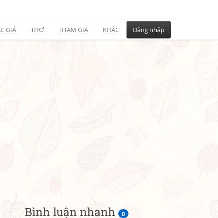
C GIẢ
THƠ
THAM GIA
KHÁC
Đăng nhập
Bình luận nhanh
0