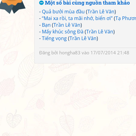
Một số bài cùng nguồn tham khảo
-
Quả bưởi mùa đầu
(
Trần Lê Văn
)
-
“Mai xa rồi, ta mãi nhớ, biển ơi”
(
Tạ Phươ
-
Bạn
(
Trần Lê Văn
)
-
Mấy khúc sông Đà
(
Trần Lê Văn
)
-
Tiếng vọng
(
Trần Lê Văn
)
Đăng bởi
hongha83
vào 17/07/2014 21:48