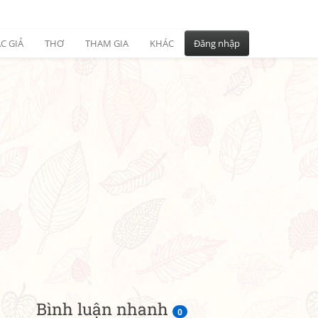
C GIẢ
THƠ
THAM GIA
KHÁC
Đăng nhập
Bình luận nhanh
0