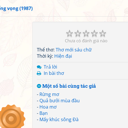
ếng vọng (1987)
☆
☆
☆
☆
☆
Chưa có đánh giá nào
Thể thơ:
Thơ mới sáu chữ
Thời kỳ:
Hiện đại
Trả lời
In bài thơ
Một số bài cùng tác giả
-
Rừng mơ
-
Quả bưởi mùa đầu
-
Hoa mơ
-
Bạn
-
Mấy khúc sông Đà