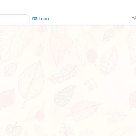
Loạn
TÁ