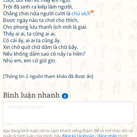
Cuộc đời vấn vít mấy khi ngơi.
Trời đã sinh ra kiếp làm người,
Chẳng chơi nữa người cười là
chú vích
.
Được ngày nào ta chơi cho thích,
Cho phong lưu thanh lịch mới là giai.
Thấy ai ai, ta cũng ai ai,
Có cái ấy, ai ai ta cũng ấy.
Xin chớ quở chữ dâm là chữ bậy,
Nếu không dâm sao có nẩy ra hiền?
Nhủ em, em cứ giữ gìn.
[Thông tin 2 nguồn tham khảo đã được ẩn]
Bình luận nhanh
0
Bạn đang bình luận với tư cách khách viếng thăm. Để có thể theo dõi và
quản lý bình luận của mình, hãy
đăng ký tài khoản
/
đăng nhập
trước.