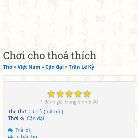
Chơi cho thoả thích
Thơ
»
Việt Nam
»
Cận đại
»
Trần Lê Kỷ
☆
☆
☆
☆
☆
1
5.00
Thể thơ:
Ca trù (hát nói)
Thời kỳ:
Cận đại
Trả lời
In bài thơ