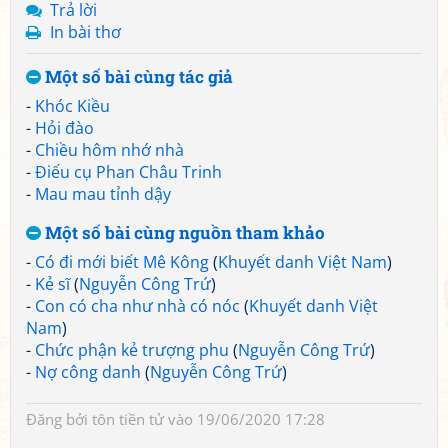
Trả lời
In bài thơ
Một số bài cùng tác giả
-
Khóc Kiều
-
Hỏi đào
-
Chiều hôm nhớ nhà
-
Điếu cụ Phan Châu Trinh
-
Mau mau tỉnh dậy
Một số bài cùng nguồn tham khảo
-
Có đi mới biết Mê Kông
(
Khuyết danh Việt Nam
)
-
Kẻ sĩ
(
Nguyễn Công Trứ
)
-
Con có cha như nhà có nóc
(
Khuyết danh Việt
Nam
)
-
Chức phận kẻ trượng phu
(
Nguyễn Công Trứ
)
-
Nợ công danh
(
Nguyễn Công Trứ
)
Đăng bởi
tôn tiền tử
vào 19/06/2020 17:28