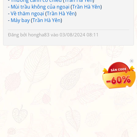
-
Thương cánh cò chiều
(
Trần Hà Yên
)
-
Mùi trầu không của ngoại
(
Trần Hà Yên
)
-
Về thăm ngoại
(
Trần Hà Yên
)
-
Máy bay
(
Trần Hà Yên
)
Đăng bởi
hongha83
vào 03/08/2024 08:11