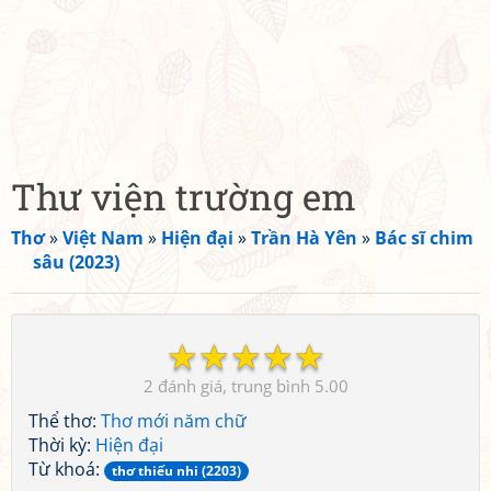
Thư viện trường em
Thơ
»
Việt Nam
»
Hiện đại
»
Trần Hà Yên
»
Bác sĩ chim
sâu (2023)
☆
☆
☆
☆
☆
2
5.00
Thể thơ:
Thơ mới năm chữ
Thời kỳ:
Hiện đại
Từ khoá:
thơ thiếu nhi (2203)