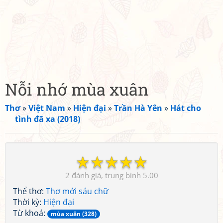
Nỗi nhớ mùa xuân
Thơ
»
Việt Nam
»
Hiện đại
»
Trần Hà Yên
»
Hát cho
tình đã xa (2018)
☆
☆
☆
☆
☆
2
5.00
Thể thơ:
Thơ mới sáu chữ
Thời kỳ:
Hiện đại
Từ khoá:
mùa xuân (328)