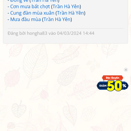
-
Đông về
(
Trần Hà Yên
)
-
Cơn mưa bất chợt
(
Trần Hà Yên
)
-
Cung đàn mùa xuân
(
Trần Hà Yên
)
-
Mưa đầu mùa
(
Trần Hà Yên
)
Đăng bởi
hongha83
vào 04/03/2024 14:44