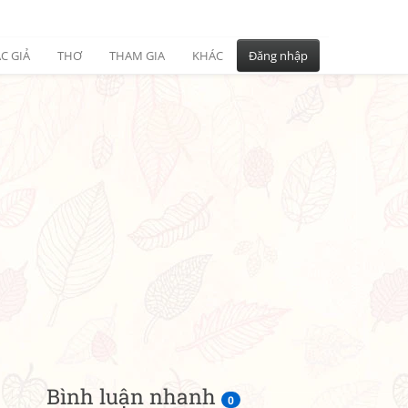
C GIẢ
THƠ
THAM GIA
KHÁC
Đăng nhập
Bình luận nhanh
0