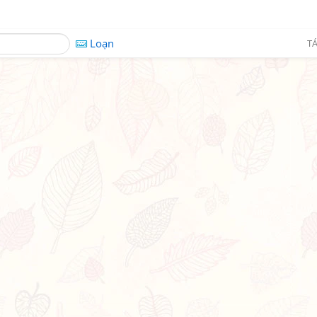
Loạn
TÁ