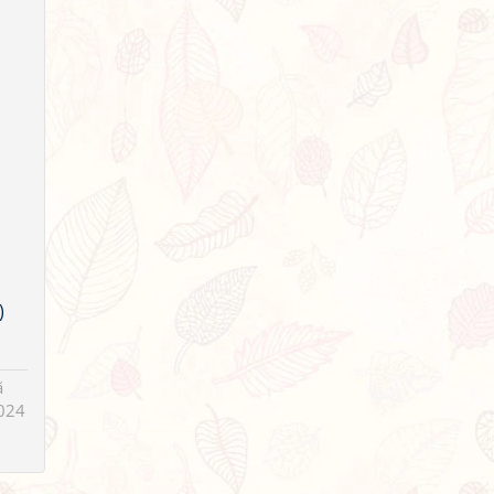
)
ã
024