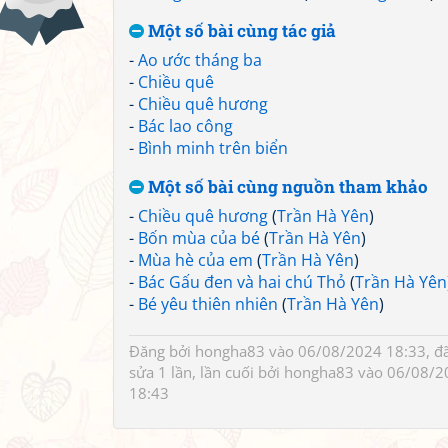
Một số bài cùng tác giả
-
Ao ước tháng ba
-
Chiều quê
-
Chiều quê hương
-
Bác lao công
-
Bình minh trên biển
Một số bài cùng nguồn tham khảo
-
Chiều quê hương
(
Trần Hà Yên
)
-
Bốn mùa của bé
(
Trần Hà Yên
)
-
Mùa hè của em
(
Trần Hà Yên
)
-
Bác Gấu đen và hai chú Thỏ
(
Trần Hà Yên
-
Bé yêu thiên nhiên
(
Trần Hà Yên
)
Đăng bởi
hongha83
vào 06/08/2024 18:33, đ
sửa 1 lần, lần cuối bởi
hongha83
vào 06/08/2
18:43