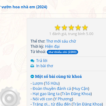
 vườn hoa nhà em (2024)
☆
☆
☆
☆
☆
1
5.00
Thể thơ:
Thơ mới sáu chữ
Thời kỳ:
Hiện đại
Từ khoá:
thơ thiếu nhi (2203)
Trả lời
In bài thơ
Một số bài cùng từ khoá
-
Lượm
(
Tố Hữu
)
-
Đoàn thuyền đánh cá
(
Huy Cận
)
-
Hạt gạo làng ta
(
Trần Đăng Khoa
)
-
Nói với con
(
Y Phương
)
-
Trăng ơi... từ đâu đến
(
Trần Đăng Khoa
)