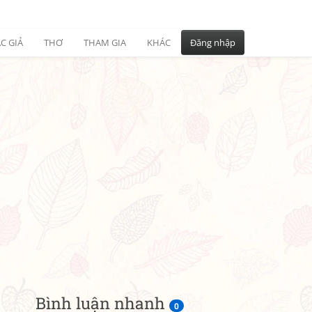
C GIẢ
THƠ
THAM GIA
KHÁC
Đăng nhập
Bình luận nhanh
0