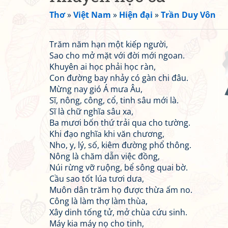
Thơ
»
Việt Nam
»
Hiện đại
»
Trần Duy Vôn
Trăm năm hạn một kiếp người,
Sao cho mở mặt với đời mới ngoan.
Khuyên ai học phải học ràn,
Con đường bay nhảy có gàn chi đâu.
Mừng nay gió Á mưa Âu,
Sĩ, nông, công, cổ, tinh sâu mới là.
Sĩ là chữ nghĩa sâu xa,
Ba mươi bốn thứ trải qua cho tường.
Khi đạo nghĩa khi văn chương,
Nho, y, lý, số, kiêm đường phổ thông.
Nông là chăm dẫn việc đồng,
Núi rừng vỡ ruộng, bể sông quai bờ.
Cầu sao tốt lúa tươi dưa,
Muôn dân trăm họ được thừa ấm no.
Công là làm thợ làm thùa,
Xây dinh tống tử, mở chùa cứu sinh.
Máy kia máy nọ cho tinh,