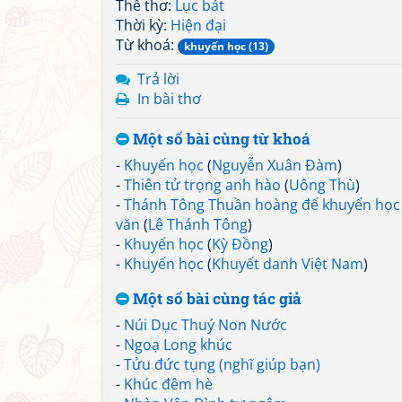
Thể thơ:
Lục bát
Thời kỳ:
Hiện đại
Từ khoá:
khuyến học (13)
Trả lời
In bài thơ
Một số bài cùng từ khoá
-
Khuyến học
(
Nguyễn Xuân Đàm
)
-
Thiên tử trọng anh hào
(
Uông Thù
)
-
Thánh Tông Thuần hoàng đế khuyến học
văn
(
Lê Thánh Tông
)
-
Khuyến học
(
Kỳ Đồng
)
-
Khuyến học
(
Khuyết danh Việt Nam
)
Một số bài cùng tác giả
-
Núi Dục Thuý Non Nước
-
Ngoạ Long khúc
-
Tửu đức tụng (nghĩ giúp bạn)
-
Khúc đêm hè