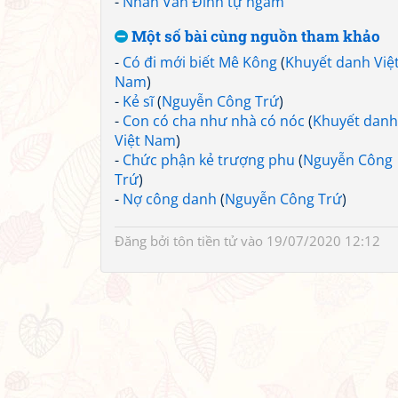
-
Nhàn Vân Đình tự ngâm
Một số bài cùng nguồn tham khảo
-
Có đi mới biết Mê Kông
(
Khuyết danh Việ
Nam
)
-
Kẻ sĩ
(
Nguyễn Công Trứ
)
-
Con có cha như nhà có nóc
(
Khuyết danh
Việt Nam
)
-
Chức phận kẻ trượng phu
(
Nguyễn Công
Trứ
)
-
Nợ công danh
(
Nguyễn Công Trứ
)
Đăng bởi
tôn tiền tử
vào 19/07/2020 12:12