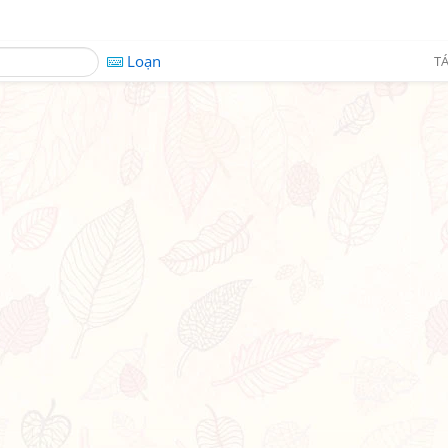
Loạn
TÁ